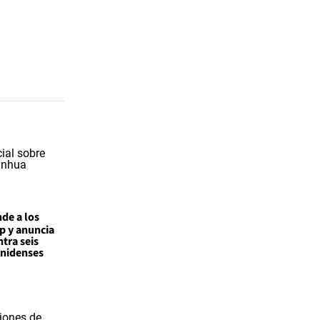
de a los
p y anuncia
tra seis
unidenses