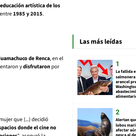
educación artística de los
entre
1985 y 2015
.
Las más leídas
Huamachuco de Renca
, en el
entaron y
disfrutaron
por
La fallida 
salmonera 
arancel pr
Washingto
abastecim
alimentari
jer que (...) decidió
Alertan qu
lobos mar
spacios donde el cine no
afectar aú
laciones
", aseguró la
pesca al de