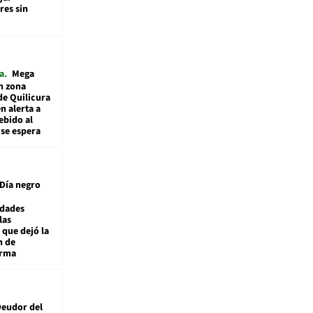
es sin
a
Mega
n zona
de Quilicura
n alerta a
ebido al
 se espera
Día negro
idades
las
 que dejó la
n de
orma
eudor del