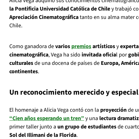
Alicia Vega adquirió sus conocimientos cinematográfico
la Pontificia Universidad Católica de Chile
y trabajó 
Apreciación Cinematográfica
tanto en su alma mater c
Chile.
Como ganadora de
varios
premios
artísticos
y
experta
cinematográfica
, Vega ha sido
invitada oficia
l por
gobi
culturales
de una docena de países de
Europa, América
continentes
.
Un reconocimiento merecido y especial
El homenaje a Alicia Vega contó con la
proyección
de u
“Cien años esperando un tren”
y una
lectura dramati
primer taller junto a
un grupo de estudiantes
de cuarto
Sol del Illimani de la Florida
.