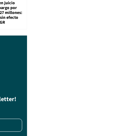
en juicio
bargo por
27 millones:
sin efecto
TGR
letter!