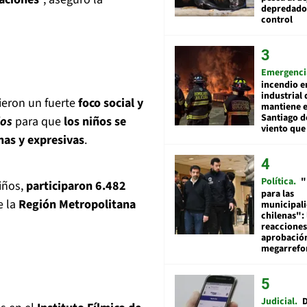
depredador
control
Emergenci
incendio e
industrial 
ieron un fuerte
foco social y
mantiene e
Santiago d
dos
para que
los niños se
viento que
as y expresivas
.
Política
"
niños,
participaron 6.482
para las
 la
Región Metropolitana
municipal
chilenas": 
reacciones
aprobació
megarref
Judicial
D