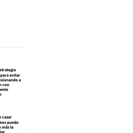
estrategia
para evitar
esionando a
n con
iento
o
e cazar
inos puede
n más la
jar