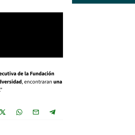
jecutiva de la Fundación
dversidad
, encontraran
una
.”