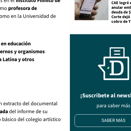
s en el
Instituto Fílmico de
CAE logró 
como
profesora de
anular em
deuda de $
omo en la Universidad de
Corte dejó 
cobro de 
 en educación
ernos y organismos
 Latina y otros
¡Suscribete al news
n extracto del documental
para saber más
zada
del informe de su
 básico del colegio artístico
SABER MÁS