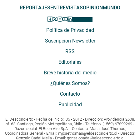
REPORTAJES
ENTREVISTAS
OPINIÓN
MUNDO
Política de Privacidad
Suscripción Newsletter
RSS
Editoriales
Breve historia del medio
¿Quiénes Somos?
Contacto
Publicidad
El Desconcierto - Fecha de Inicio: 05 - 2012 - Dirección: Providencia 2608,
of. 63. Santiago, Región Metropolitana, Chile - Teléfono: (+569) 67899269 -
Razón social: El Buen Aire SpA. - Contacto: María José Thomas,
Coordinadora General - Email:
mjosethomas@eldesconcierto.cl
- Director:
Gonzalo Badal Mella - Email:
gonzalobadal@eldesconcierto.cl