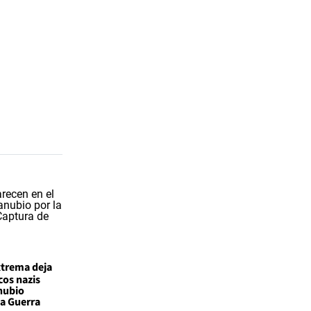
xtrema deja
cos nazis
nubio
a Guerra