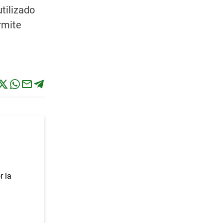
tilizado
rmite