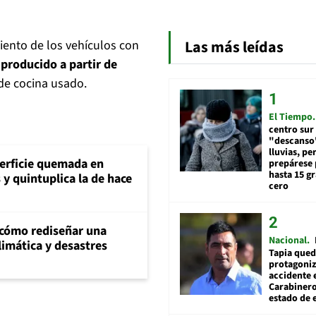
Las más leídas
miento de los vehículos con
producido a partir de
de cocina usado.
El Tiempo
centro sur
"descanso"
lluvias, pe
perficie quemada en
prepárese p
hasta 15 g
y quintuplica la de hace
cero
 cómo rediseñar una
Nacional
climática y desastres
Tapia qued
protagoniz
accidente 
Carabiner
estado de 