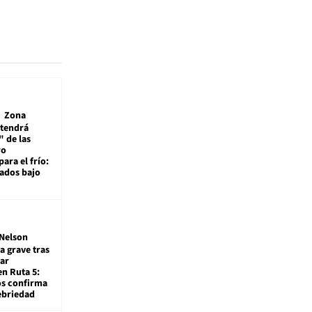
Zona
 tendrá
 de las
ro
ara el frío:
rados bajo
Nelson
a grave tras
ar
en Ruta 5:
os confirma
ebriedad