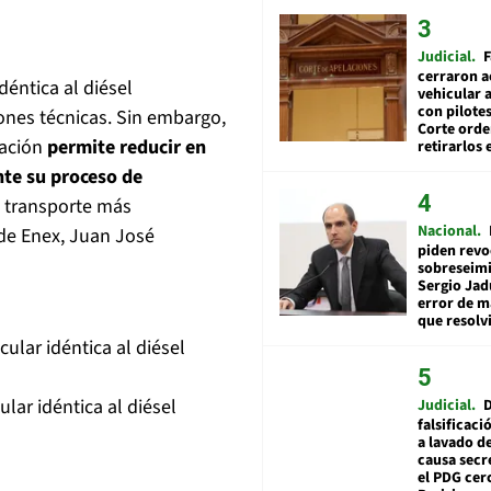
Judicial
F
cerraron a
éntica al diésel
vehicular a
con pilotes
ones técnicas. Sin embargo,
Corte ord
ración
permite reducir en
retirarlos 
te su proceso de
n transporte más
Nacional
 de Enex, Juan José
piden revo
sobreseimi
Sergio Jad
error de m
que resolv
lar idéntica al diésel
Judicial
falsificaci
a lavado de
causa secr
el PDG cer