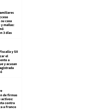
amiliares
cceso
 su casa
 y mallas:
enó
en 3 días
Fiscalía y SII
car el
ento a
ue y acusan
agistrada
ió
De
ón de firmas
 activos:
eta contra
ca a Franco