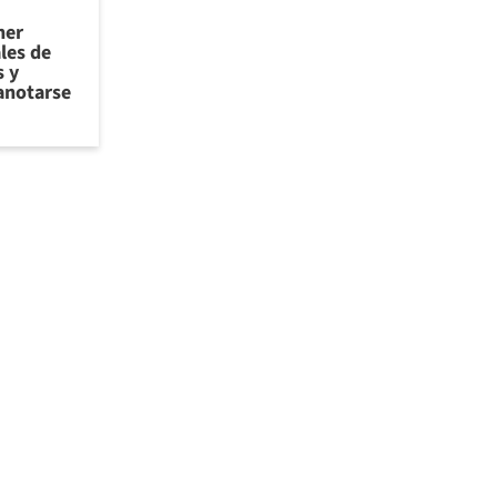
ner
les de
 y
anotarse