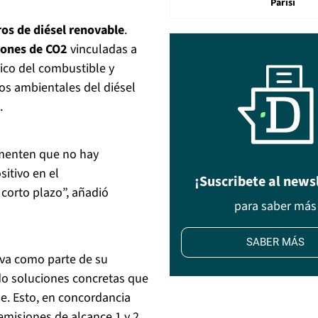
Parisi
ros de diésel renovable
.
iones de CO2
vinculadas a
nico del combustible y
ios ambientales del diésel
.
imenten que no hay
itivo en el
¡Suscribete al news
 corto plazo”, añadió
para saber más
SABER MÁS
iva como parte de su
do soluciones concretas que
e. Esto, en concordancia
emisiones de alcance 1 y 2