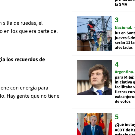
la SMA
silla de ruedas, el
Nacional
o en los que era parte del
luz en San
jueves 6 de
serán 11 l
afectadas
ia los recuerdos de
Argentina
para Milei:
iniciativa 
iene con energía para
facilitaba 
tierras rur
No. Hay gente que no tiene
extranjeros
de votos
¿Qué inclu
ACOT de Ka