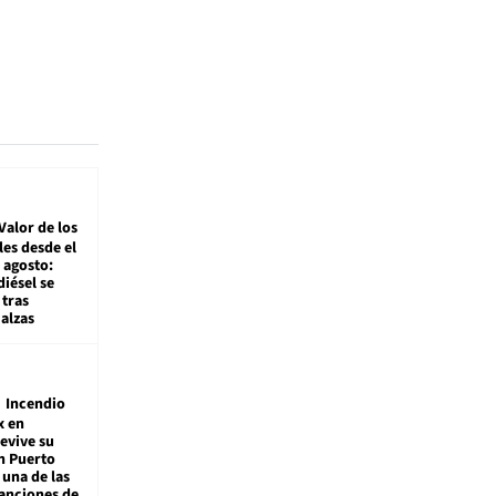
Valor de los
es desde el
 agosto:
diésel se
tras
alzas
Incendio
x en
revive su
n Puerto
 una de las
anciones de