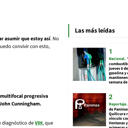
Las más leídas
ar asumir que estoy así
. No
uedo convivir con esto,
Nacional
combustibl
jueves 6 de
gasolina y 
mantienen 
semana de 
 multifocal progresiva
 John Cunningham.
Reportaje
de Panime
Quilicura 
vínculo co
u diagnóstico de
VIH
, que
Ventanas y
primeras s