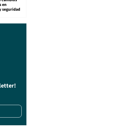
s cambios
s en
y seguridad
letter!