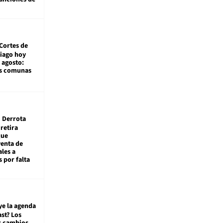
Cortes de
tiago hoy
 agosto:
as comunas
Derrota
 retira
que
venta de
ales a
 por falta
ye la agenda
st? Los