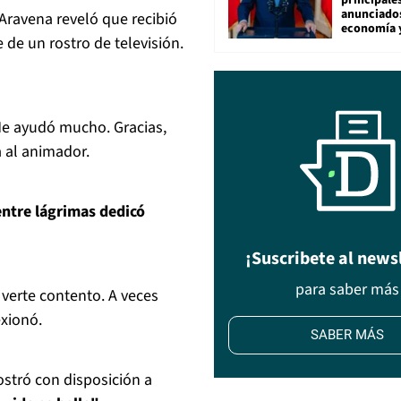
principale
anunciado
Aravena reveló que recibió
economía 
de un rostro de televisión.
Me ayudó mucho. Gracias,
a al animador.
ntre lágrimas dedicó
¡Suscribete al news
para saber más
, verte contento. A veces
exionó.
SABER MÁS
stró con disposición a