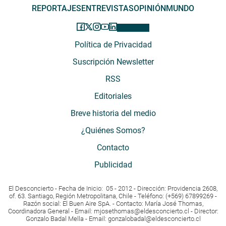
REPORTAJES
ENTREVISTAS
OPINIÓN
MUNDO
Política de Privacidad
Suscripción Newsletter
RSS
Editoriales
Breve historia del medio
¿Quiénes Somos?
Contacto
Publicidad
El Desconcierto - Fecha de Inicio: 05 - 2012 - Dirección: Providencia 2608,
of. 63. Santiago, Región Metropolitana, Chile - Teléfono: (+569) 67899269 -
Razón social: El Buen Aire SpA. - Contacto: María José Thomas,
Coordinadora General - Email:
mjosethomas@eldesconcierto.cl
- Director:
Gonzalo Badal Mella - Email:
gonzalobadal@eldesconcierto.cl