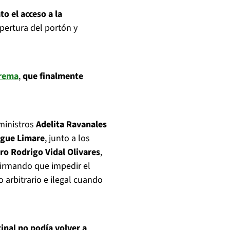
o el acceso a la
apertura del portón y
rema
,
que finalmente
 ministros
Adelita Ravanales
igue Limare
, junto a los
aro Rodrigo Vidal Olivares
,
afirmando que impedir el
 arbitrario e ilegal cuando
cinal no podía volver a