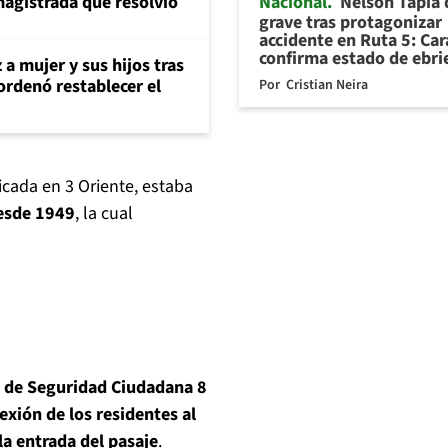
Nacional
Nelson Tapia
magistrada que resolvió
grave tras protagonizar
accidente en Ruta 5: Ca
confirma estado de ebr
 a mujer y sus hijos tras
ordenó restablecer el
Por
Cristian Neira
bicada en 3 Oriente, estaba
desde 1949
, la cual
l de Seguridad Ciudadana 8
exión de los residentes al
la entrada del pasaje
.