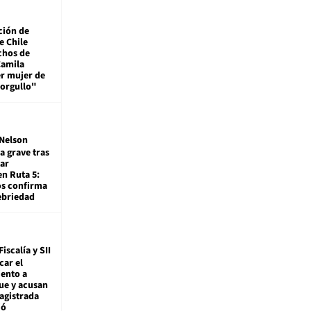
ción de
e Chile
chos de
Camila
er mujer de
 orgullo"
Nelson
a grave tras
ar
en Ruta 5:
os confirma
ebriedad
Fiscalía y SII
car el
ento a
ue y acusan
agistrada
ió