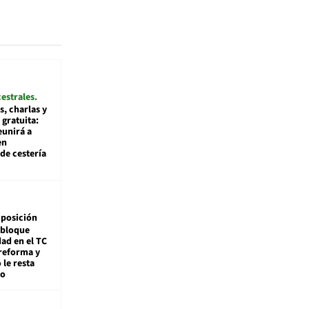
cestrales
s, charlas y
 gratuita:
eunirá a
en
de cestería
posición
 bloque
dad en el TC
reforma y
 le resta
mo