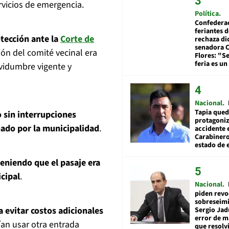
ervicios de emergencia.
Política
Confedera
feriantes d
tección ante la
Corte de
rechaza di
senadora 
ón del comité vecinal era
Flores: "S
feria es un
rvidumbre vigente y
Nacional
Tapia qued
o sin interrupciones
protagoniz
nado por la municipalidad
.
accidente 
Carabiner
estado de 
eniendo que el pasaje era
cipal
.
Nacional
piden revo
sobreseimi
 evitar costos adicionales
Sergio Jad
error de m
ían usar otra entrada
que resolv