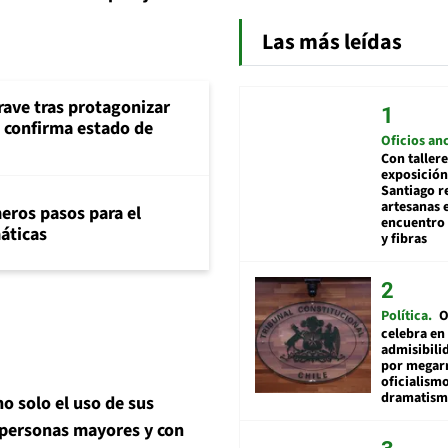
Las más leídas
rave tras protagonizar
s confirma estado de
Oficios an
Con tallere
exposición
Santiago r
artesanas 
eros pasos para el
encuentro 
máticas
y fibras
Política
O
celebra en
admisibili
por megar
oficialismo
dramatis
o solo el uso de sus
 personas mayores y con