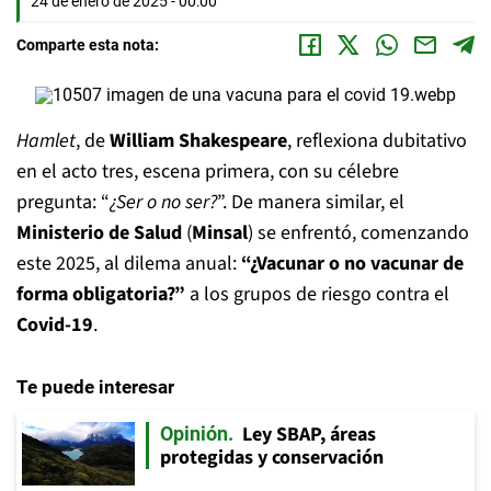
24 de enero de 2025 - 00:00
Comparte esta nota:
Hamlet
, de
William Shakespeare
, reflexiona dubitativo
en el acto tres, escena primera, con su célebre
pregunta: “
¿Ser o no ser?
”. De manera similar, el
Ministerio de Salud
(
Minsal
) se enfrentó, comenzando
este 2025, al dilema anual:
“¿Vacunar o no vacunar de
forma obligatoria?”
a los grupos de riesgo contra el
Covid-19
.
Te puede interesar
Ley SBAP, áreas
Opinión
protegidas y conservación