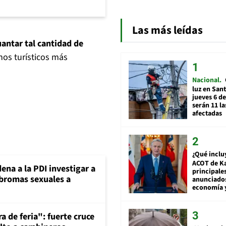
Las más leídas
antar tal cantidad de
inos turísticos más
Nacional
luz en San
jueves 6 de
serán 11 l
afectadas
¿Qué inclu
ACOT de Ka
ena a la PDI investigar a
principale
 bromas sexuales a
anunciado
economía 
a de feria": fuerte cruce