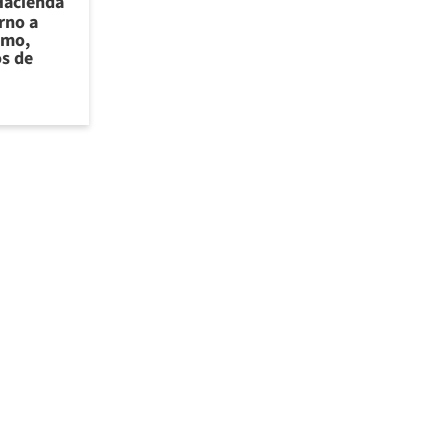
Hacienda
rno a
smo,
os de