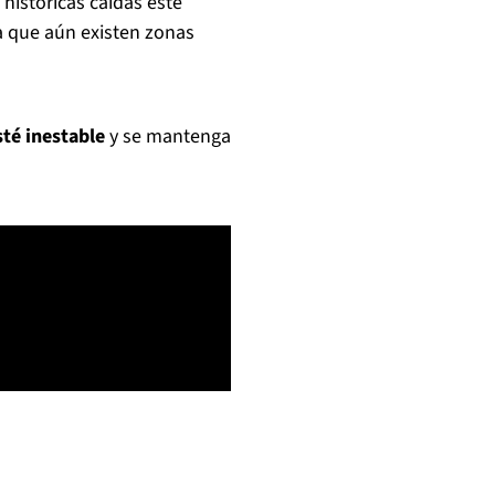
históricas caídas este
a que aún existen zonas
té inestable
y se mantenga