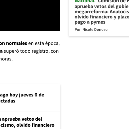
Nacional
Comisión de 
aprueba vetos del gobie
megarreforma: Anatoci
olvido financiero y plaz
pago a pymes
Por
Nicole Donoso
on normales
en esta época,
na
superó todo registro, con
horas.
iago hoy jueves 6 de
ectadas
 aprueba vetos del
cismo, olvido financiero