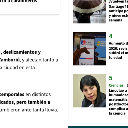
lto a carabineros
¿Vuelven la
Santiago? 
anticipa po
y nieve est
semana
Aumento d
2026: revi
, deslizamientos y
subirá el 
tu edad
 Camboriú
, y afectan tanto a
la ciudad en esta
Ciencias
Lincolao a 
s temporales
en distintos
humanidad
matemátic
icados, pero también a
postdocto
complica 
umbieron ante tanta lluvia.
la ciencia