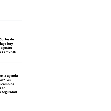
Cortes de
tiago hoy
 agosto:
as comunas
ye la agenda
st? Los
s cambios
s en
y seguridad