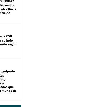
s lluvias a
Pronóstico
sible lluvia
e fin de
e la PGU
sa cuándo
monto según
El golpe de
las
es,
a y
rados que
al mundo de