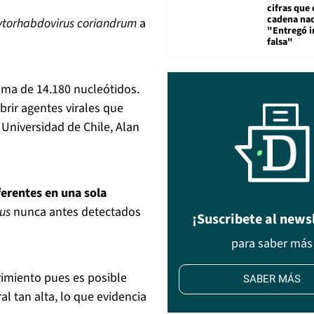
cifras que 
cadena nac
ytorhabdovirus coriandrum
a
"Entregó 
falsa"
noma de 14.180 nucleótidos.
brir agentes virales que
 Universidad de Chile, Alan
ferentes en una sola
rus
nunca antes detectados
¡Suscribete al news
para saber más
imiento pues es posible
SABER MÁS
l tan alta, lo que evidencia