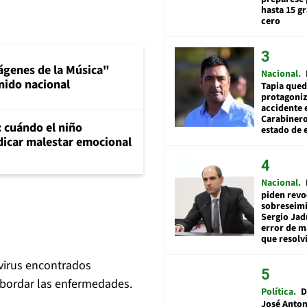
hasta 15 g
cero
ágenes de la Música"
Nacional
nido nacional
Tapia qued
protagoniz
accidente 
Carabiner
: cuándo el niño
estado de 
dicar malestar emocional
Nacional
piden revo
sobreseimi
Sergio Jad
error de m
que resolv
 virus encontrados
bordar las enfermedades.
Política
D
José Anton