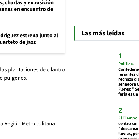
s, charlas y exposición
esanas en encuentro de
Las más leídas
dríguez estrena junto al
uarteto de jazz
Política
as plantaciones de cilantro
Confedera
feriantes d
o pulgones.
rechaza di
senadora 
Flores: "S
feria es un
El Tiempo
 la Región Metropolitana
centro sur
"descanso"
lluvias, pe
prepárese p