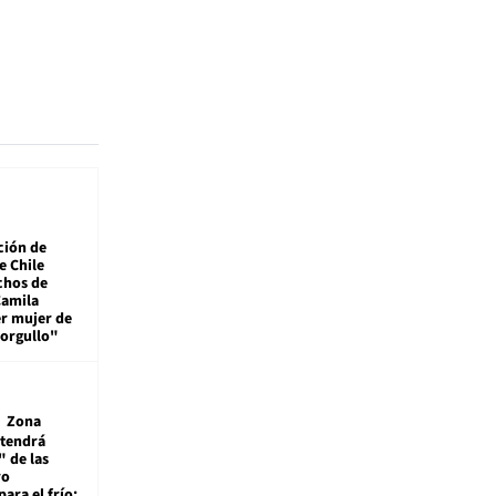
ción de
e Chile
chos de
Camila
er mujer de
 orgullo"
Zona
 tendrá
 de las
ro
ara el frío: