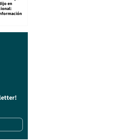
dijo en
ional:
información
letter!