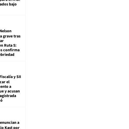
rados bajo
Nelson
a grave tras
ar
en Ruta 5:
os confirma
ebriedad
Fiscalía y SII
car el
ento a
ue y acusan
agistrada
ió
enuncian a
io Kast por