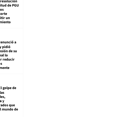
 resolución
citud de PGU
tos
Corte
tir un
miento
enunció a
y pidió
nsión de su
nal lo
r reducir
os
amente
El golpe de
las
es,
a y
rados que
al mundo de