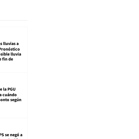
s lluvias a
Pronóstico
sible lluvia
e fin de
e la PGU
sa cuándo
monto según
PS se negó a