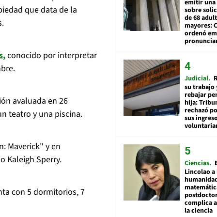
emitir una
piedad que data de la
sobre soli
de 68 adul
s.
mayores: 
ordenó emi
pronuncia
s
,
conocido por interpretar
bre.
Judicial
R
su trabajo 
rebajar pe
sión avaluada en 26
hija: Tribu
rechazó po
n teatro y una piscina.
sus ingres
voluntari
n: Maverick" y en
o Kaleigh Sperry.
Ciencias
Lincolao a 
humanidad
matemátic
nta con 5 dormitorios, 7
postdocto
complica 
la ciencia