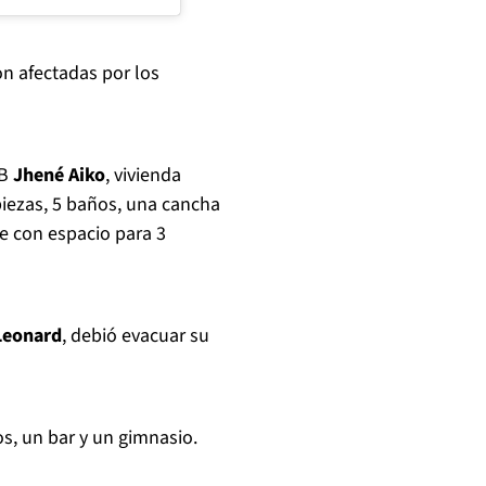
on afectadas por los
&B
Jhené Aiko
, vivienda
piezas, 5 baños, una cancha
je con espacio para 3
Leonard
, debió evacuar su
os, un bar y un gimnasio.