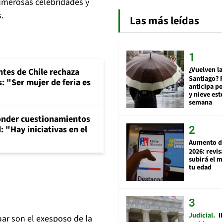
numerosas celebridades y
.
Las más leídas
¿Vuelven la
ntes de Chile rechaza
Santiago? 
: "Ser mujer de feria es
anticipa po
y nieve est
semana
onder cuestionamientos
 "Hay iniciativas en el
Aumento d
2026: revi
subirá el 
tu edad
Judicial
I
ar son el exesposo de la