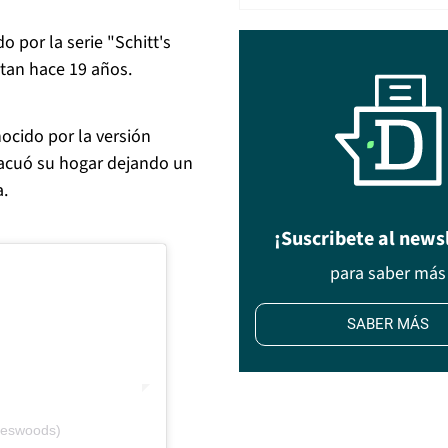
do por la serie "Schitt's
itan hace 19 años.
nocido por la versión
vacuó su hogar dejando un
a.
¡Suscribete al news
para saber más
SABER MÁS
meswoods)