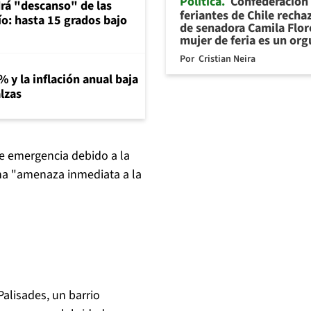
Política
Confederación
rá "descanso" de las
feriantes de Chile recha
río: hasta 15 grados bajo
de senadora Camila Flor
mujer de feria es un org
Por
Cristian Neira
% y la inflación anual baja
lzas
e emergencia debido a la
una "amenaza inmediata a la
Palisades, un barrio