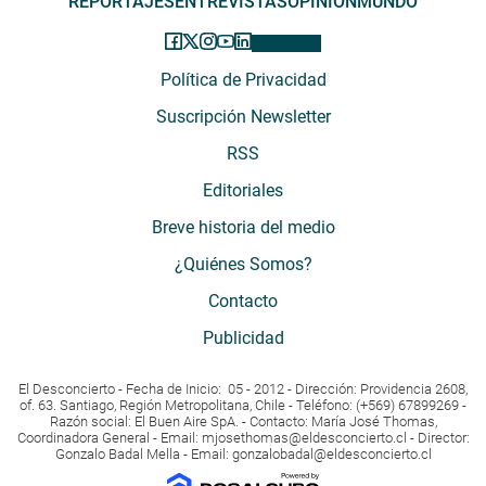
REPORTAJES
ENTREVISTAS
OPINIÓN
MUNDO
Política de Privacidad
Suscripción Newsletter
RSS
Editoriales
Breve historia del medio
¿Quiénes Somos?
Contacto
Publicidad
El Desconcierto - Fecha de Inicio: 05 - 2012 - Dirección: Providencia 2608,
of. 63. Santiago, Región Metropolitana, Chile - Teléfono: (+569) 67899269 -
Razón social: El Buen Aire SpA. - Contacto: María José Thomas,
Coordinadora General - Email:
mjosethomas@eldesconcierto.cl
- Director:
Gonzalo Badal Mella - Email:
gonzalobadal@eldesconcierto.cl