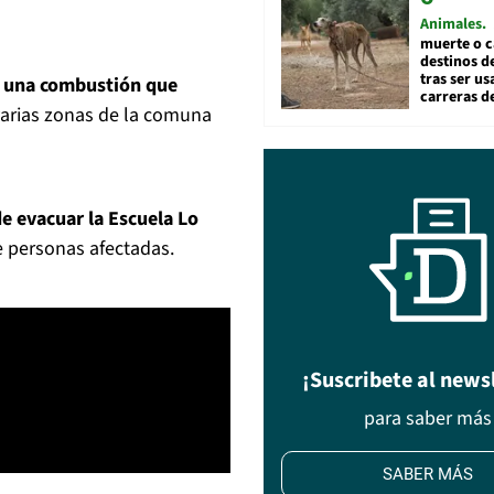
Animales
muerte o c
destinos de
tras ser u
ó una combustión que
carreras d
varias zonas de la comuna
e evacuar la Escuela Lo
 personas afectadas.
¡Suscribete al news
para saber más
SABER MÁS