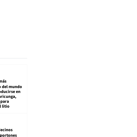
más
 del mundo
oducirse en
aricunga,
 para
 litio
ecinos
 portones