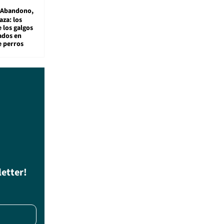
Abandono,
aza: los
 los galgos
sados en
e perros
letter!