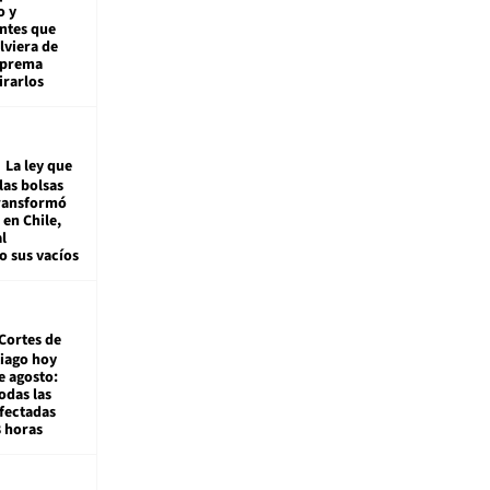
o y
ntes que
viera de
Suprema
irarlos
La ley que
las bolsas
transformó
e en Chile,
l
o sus vacíos
Cortes de
tiago hoy
e agosto:
odas las
fectadas
8 horas