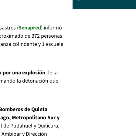
sastres (
Senapred
) informó
aproximado de 372 personas
anza colindante y 1 escuela
o por una explosión
de la
irmando la detonación que
r Bomberos de Quinta
iago, Metropolitano Sur y
l de Pudahuel y Quilicura,
 Ambipar y Dirección