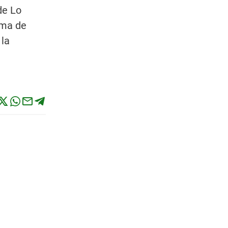
de Lo
rma de
 la