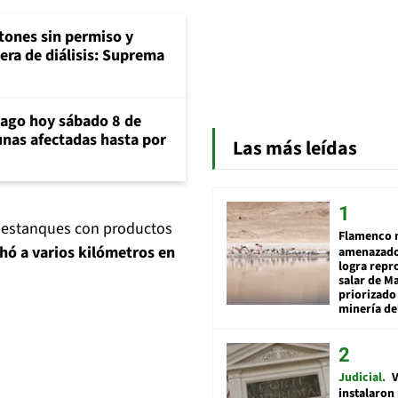
tones sin permiso y
era de diálisis: Suprema
iago hoy sábado 8 de
unas afectadas hasta por
Las más leídas
de estanques con productos
Flamenco 
hó a varios kilómetros en
amenazado
logra repr
salar de M
priorizado
minería del
Judicial
V
instalaron