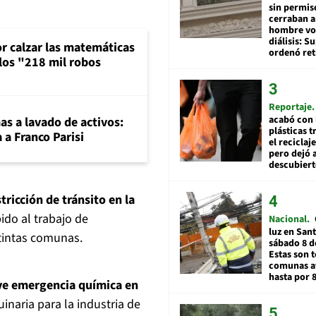
sin permis
cerraban a
hombre vol
diálisis: 
or calzar las matemáticas
ordenó ret
 los "218 mil robos
Reportaje
acabó con 
mas a lavado de activos:
plásticas 
 a Franco Parisi
el reciclaj
pero dejó a
descubiert
stricción de tránsito en la
ido al trabajo de
Nacional
luz en San
tintas comunas.
sábado 8 d
Estas son t
comunas a
hasta por 
ve emergencia química en
inaria para la industria de