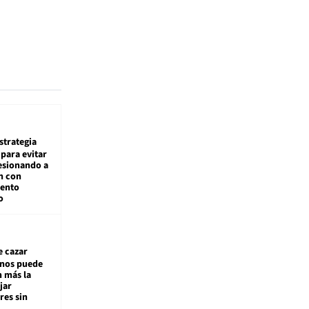
estrategia
para evitar
esionando a
n con
iento
o
e cazar
inos puede
n más la
jar
es sin