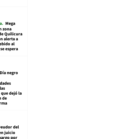
a
Mega
n zona
de Quilicura
n alerta a
ebido al
 se espera
Día negro
idades
las
 que dejó la
n de
orma
eudor del
en juicio
bargo por