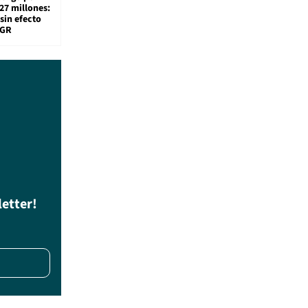
27 millones:
sin efecto
TGR
letter!