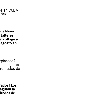
 la Niñez:
 talleres
s, collage y
 agosto en
rados? Los
egulan la
tirados de