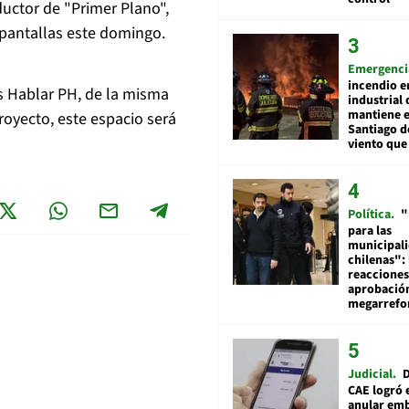
uctor de "Primer Plano",
 pantallas este domingo.
Emergenci
incendio e
s Hablar PH, de la misma
industrial 
mantiene e
royecto, este espacio será
Santiago d
viento que
Política
"
para las
municipal
chilenas": 
reacciones
aprobació
megarref
Judicial
D
CAE logró 
anular em