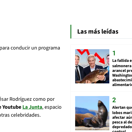
Las más leídas
ia para conducir un programa
La fallida 
salmonera 
arancel pr
Washingto
abastecim
alimentari
César Rodríguez como por
de Youtube
La Junta
, espacio
Alertan qu
lobos mar
otras celebridades.
afectar aú
pesca al de
depredador
control