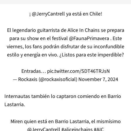
¡
@JerryCantrell
ya está en Chile!
El legendario guitarrista de Alice In Chains se prepara
para su show en el festival
@FaunaPrimavera
. Este
viernes, los fans podrán disfrutar de su inconfundible
estilo y energía en vivo. ¿Listos para este imperdible?
Entradas…
pic.twitter.com/SDT46TRJsN
— Rockaxis (@rockaxisoficial)
November 7, 2024
Internautas también lo captaron comiendo en Barrio
Lastarria.
Miren quien está en Barrio Lastarria, el mismísimo
@JerryCantrell
#aliceinchains
#AIC