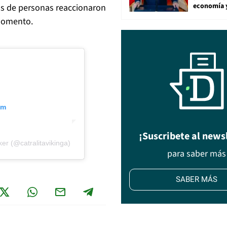
economía 
os de personas reaccionaron
 momento.
am
¡Suscribete al news
r‍ (@catralitavikinga)
para saber más
SABER MÁS