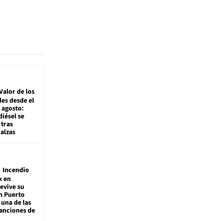
Valor de los
es desde el
 agosto:
diésel se
tras
alzas
Incendio
x en
revive su
n Puerto
 una de las
anciones de