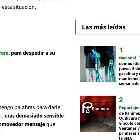
 esta situación.
Las más leídas
gram
,
para despedir a su
Nacional
combustibl
jueves 6 de
gasolina y 
mantienen 
semana de 
 tengo palabras para darle
Reportaje
de Panime
á…
eras demasiado sensible
Quilicura 
conmovedor mensaje
que
vínculo co
Ventanas y
.
primeras s
la SMA