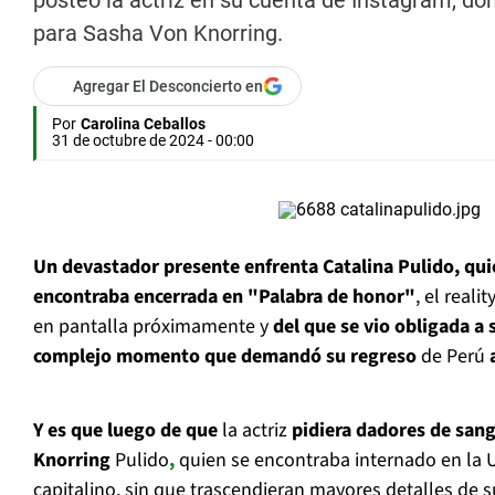
posteó la actriz en su cuenta de Instagram, d
para Sasha Von Knorring.
Agregar El Desconcierto en
Por
Carolina Ceballos
31 de octubre de 2024 - 00:00
Un devastador presente enfrenta Catalina Pulido,
qu
encontraba encerrada en "Palabra de honor"
, el real
en pantalla próximamente y
del que se vio obligada a s
complejo momento que demandó su regreso
de Perú
Y es que luego de que
la actriz
pidiera dadores de sang
Knorring
Pulido
,
quien se encontraba internado en la U
capitalino, sin que trascendieran mayores detalles de 