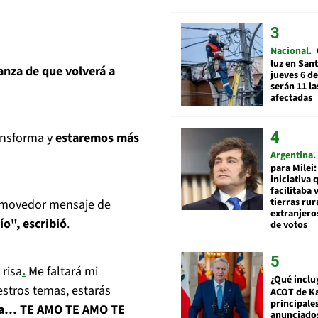
Nacional
luz en San
anza de que volverá a
jueves 6 de
serán 11 l
afectadas
ransforma y
estaremos más
Argentina
para Milei:
iniciativa 
facilitaba 
tierras rur
onmovedor mensaje de
extranjeros
ío", escribió
.
de votos
 risa
.
Me faltará mi
¿Qué inclu
stros temas, estarás
ACOT de Ka
principale
nca… TE AMO TE AMO TE
anunciado