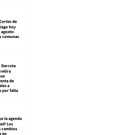
Cortes de
tiago hoy
 agosto:
as comunas
Derrota
 retira
que
venta de
ales a
 por falta
ye la agenda
st? Los
s cambios
s en