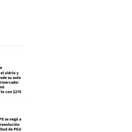
e
el vidrio y
sde su auto
ermercado:
enó
lo con $270
PS se negó a
 resolución
citud de PGU