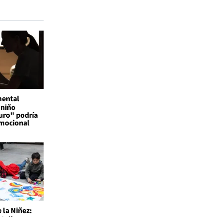
mental
 niño
uro" podría
emocional
 la Niñez: