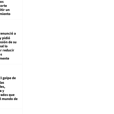
tos
Corte
tir un
miento
enunció a
y pidió
nsión de su
nal lo
r reducir
os
amente
El golpe de
las
es,
a y
rados que
al mundo de