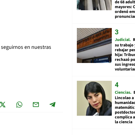
de 68 adul
mayores: 
ordenó emi
pronuncia
Judicial
R
su trabajo 
 a seguirnos en nuestras
rebajar pe
hija: Tribu
rechazó po
sus ingres
voluntari
Ciencias
Lincolao a 
humanidad
matemátic
postdocto
complica 
la ciencia