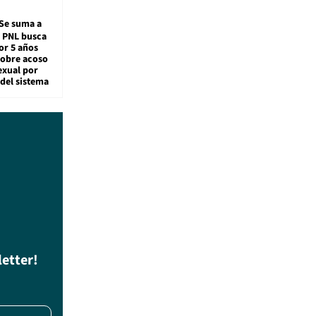
Se suma a
: PNL busca
or 5 años
sobre acoso
exual por
del sistema
letter!