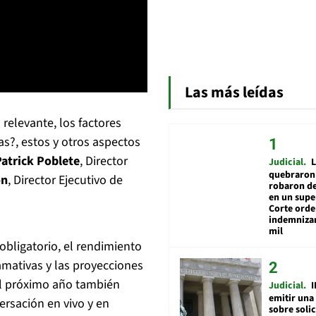
Las más leídas
relevante, los factores
as?, estos y otros aspectos
Patrick Poblete
, Director
Judicial
L
quebraron 
on
, Director Ejecutivo de
robaron de
en un sup
Corte ord
indemnizar
mil
obligatorio, el rendimiento
lamativas y las proyecciones
el próximo año también
Judicial
I
emitir una
ersación en vivo y en
sobre soli