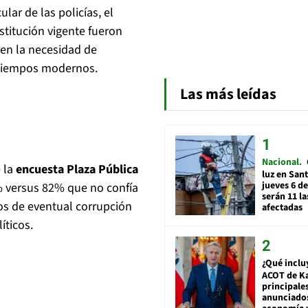
ular de las policías, el
nstitución vigente fueron
en la necesidad de
s tiempos modernos.
Las más leídas
Nacional
 la
encuesta Plaza Pública
luz en San
jueves 6 de
8% versus 82% que no confía
serán 11 l
sos de eventual corrupción
afectadas
íticos.
¿Qué inclu
ACOT de Ka
principale
anunciado