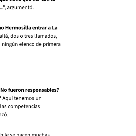
..", argumentó.
mo Hermosilla entrar a La
allá, dos o tres llamados,
n ningún elenco de primera
 ¿No fueron responsables?
a? Aquí tenemos un
n las competencias
nzó.
Chile se hacen muchas