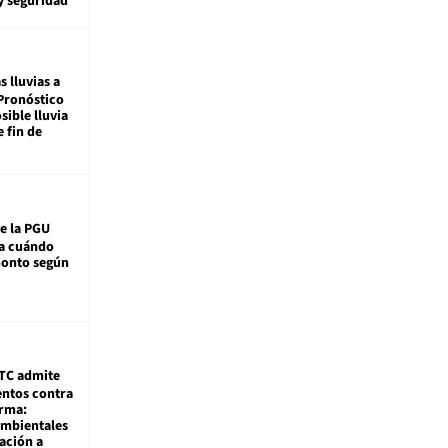
y seguridad
s lluvias a
Pronóstico
sible lluvia
e fin de
e la PGU
sa cuándo
monto según
TC admite
ntos contra
rma:
ambientales
ación a