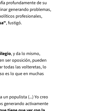
nfía profundamente de su
rminar generando problemas,
olíticos profesionales,
osa"
, fustigó.
ilegio
, y da lo mismo,
den ser oposición, pueden
r todas las volteretas, lo
 eso es lo que en muchas
 un populista (...) Yo creo
mos generando activamente
ue tiene que ver con la