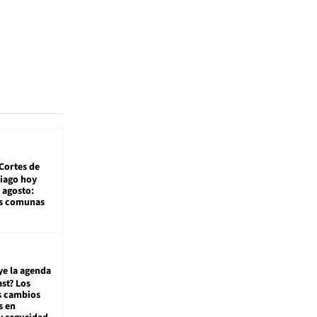
Cortes de
tiago hoy
 agosto:
as comunas
ye la agenda
st? Los
s cambios
s en