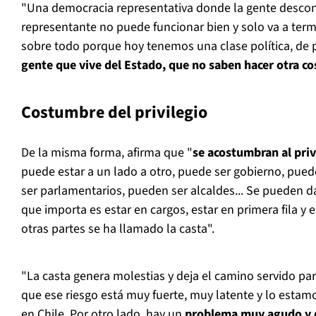
"Una democracia representativa donde la gente desco
representante no puede funcionar bien y solo va a te
sobre todo porque hoy tenemos una clase política, de p
gente que vive del Estado, que no saben hacer otra c
Costumbre del privilegio
De la misma forma, afirma que "
se acostumbran al priv
puede estar a un lado a otro, puede ser gobierno, pue
ser parlamentarios, pueden ser alcaldes... Se pueden da
que importa es estar en cargos, estar en primera fila y
otras partes se ha llamado la casta".
"La casta genera molestias y deja el camino servido para
que ese riesgo está muy fuerte, muy latente y lo esta
en Chile. Por otro lado, hay un
problema muy agudo y q