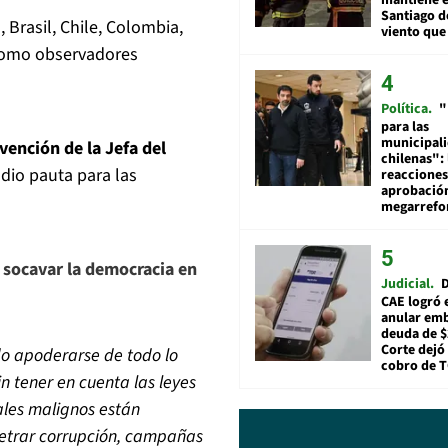
Santiago d
 Brasil, Chile, Colombia,
viento que
 Como observadores
Política
"
para las
municipal
vención de la Jefa del
chilenas": 
 dio pauta para las
reacciones
aprobació
megarref
 socavar la democracia en
Judicial
D
CAE logró 
anular em
deuda de $
Corte dejó 
do apoderarse de todo lo
cobro de 
n tener en cuenta las leyes
tales malignos están
etrar corrupción, campañas