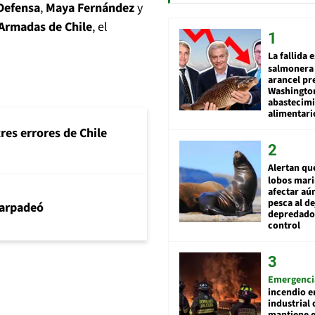
 Defensa
,
Maya Fernández
y
 Armadas de Chile
, el
La fallida 
salmonera 
arancel pr
Washingto
abastecim
alimentari
tres errores de Chile
Alertan qu
lobos mar
afectar aú
pesca al de
arpadeó
depredador
control
Emergenci
incendio e
industrial 
mantiene e