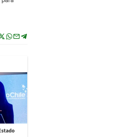
 para
 Estado