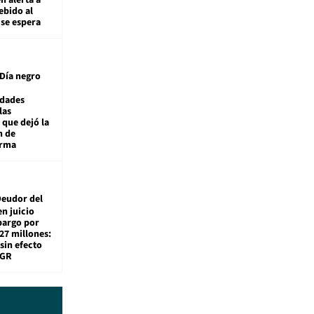
ebido al
 se espera
Día negro
idades
las
 que dejó la
n de
orma
eudor del
en juicio
bargo por
27 millones:
sin efecto
TGR