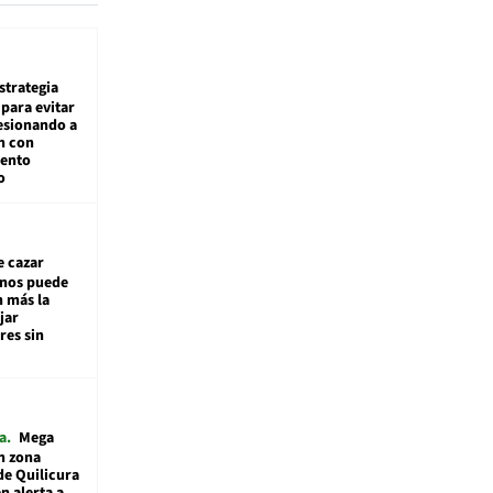
estrategia
para evitar
esionando a
n con
iento
o
e cazar
inos puede
n más la
jar
es sin
a
Mega
n zona
de Quilicura
n alerta a