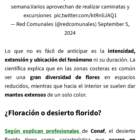
semana.Varios aprovechan de realizar caminatas y
excursiones ️
pic.twitter.com/ktRnliJAQ1
— Red Comunales (@redcomunales)
September 5,
2024
Lo que no es fácil de anticipar es la
intensidad,
extensión y ubicación del fenómeno
ni su duración. La
científica explica que en las zonas costeras es común
ver una
gran diversidad de flores
en espacios
reducidos, mientras que hacia el interior se suelen dar
mantos extensos
de un solo color.
¿Floración o desierto florido?
Según explican profesionales
de
Conaf
, el desierto
florido tiene como característica que
ocurre en