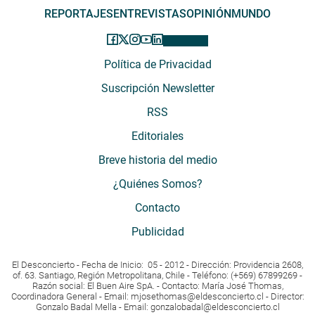
REPORTAJES
ENTREVISTAS
OPINIÓN
MUNDO
Política de Privacidad
Suscripción Newsletter
RSS
Editoriales
Breve historia del medio
¿Quiénes Somos?
Contacto
Publicidad
El Desconcierto - Fecha de Inicio: 05 - 2012 - Dirección: Providencia 2608,
of. 63. Santiago, Región Metropolitana, Chile - Teléfono: (+569) 67899269 -
Razón social: El Buen Aire SpA. - Contacto: María José Thomas,
Coordinadora General - Email:
mjosethomas@eldesconcierto.cl
- Director:
Gonzalo Badal Mella - Email:
gonzalobadal@eldesconcierto.cl