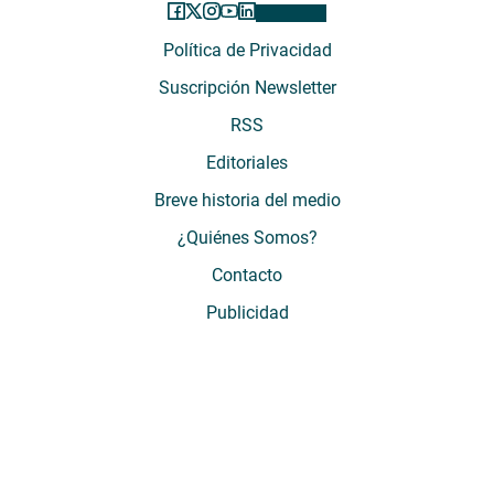
Política de Privacidad
Suscripción Newsletter
RSS
Editoriales
Breve historia del medio
¿Quiénes Somos?
Contacto
Publicidad
El Desconcierto - Fecha de Inicio: 05 - 2012 - Dirección: Providencia 2608,
of. 63. Santiago, Región Metropolitana, Chile - Teléfono: (+569) 67899269 -
Razón social: El Buen Aire SpA. - Contacto: María José Thomas,
Coordinadora General - Email:
mjosethomas@eldesconcierto.cl
- Director:
Gonzalo Badal Mella - Email:
gonzalobadal@eldesconcierto.cl