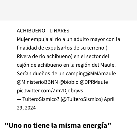
ACHIBUENO - LINARES
Mujer empuja al río a un adulto mayor con la
finalidad de expulsarlos de su terreno (
Rivera de rio achibueno) en el sector del
cajón de achibueno en la región del Maule.
Serían dueños de un camping
@MMAmaule
@MinisterioBBNN
@biobio
@DPRMaule
pic.twitter.com/Zm2Djobqws
— TuiteroSismico? (@TuiteroSismico)
April
29, 2024
"Uno no tiene la misma energía"