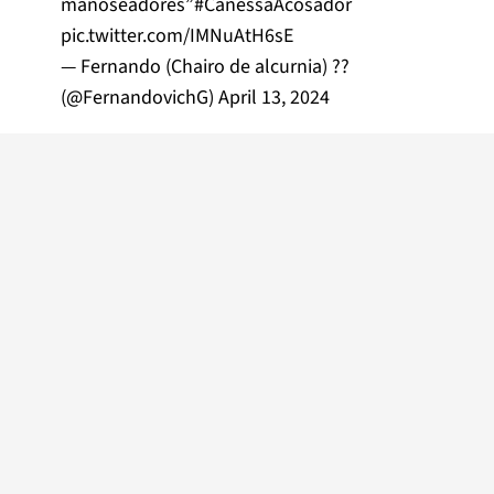
manoseadores”
#CanessaAcosador
pic.twitter.com/IMNuAtH6sE
— Fernando (Chairo de alcurnia) ??
(@FernandovichG)
April 13, 2024