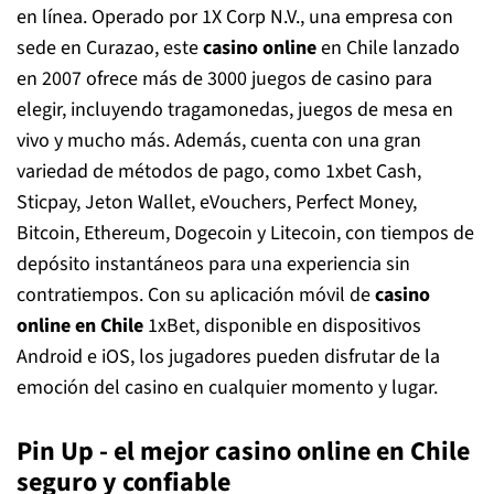
en línea. Operado por 1X Corp N.V., una empresa con
sede en Curazao, este
casino online
en Chile lanzado
en 2007 ofrece más de 3000 juegos de casino para
elegir, incluyendo tragamonedas, juegos de mesa en
vivo y mucho más. Además, cuenta con una gran
variedad de métodos de pago, como 1xbet Cash,
Sticpay, Jeton Wallet, eVouchers, Perfect Money,
Bitcoin, Ethereum, Dogecoin y Litecoin, con tiempos de
depósito instantáneos para una experiencia sin
contratiempos. Con su aplicación móvil de
casino
online en Chile
1xBet, disponible en dispositivos
Android e iOS, los jugadores pueden disfrutar de la
emoción del casino en cualquier momento y lugar.
Pin Up - el mejor casino online en Chile
seguro y confiable