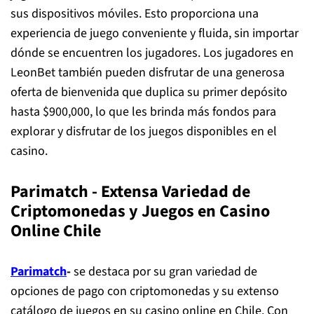
sus dispositivos móviles. Esto proporciona una
experiencia de juego conveniente y fluida, sin importar
dónde se encuentren los jugadores. Los jugadores en
LeonBet también pueden disfrutar de una generosa
oferta de bienvenida que duplica su primer depósito
hasta $900,000, lo que les brinda más fondos para
explorar y disfrutar de los juegos disponibles en el
casino.
Parimatch - Extensa Variedad de
Criptomonedas y Juegos en Casino
Online Chile
Parimatch
-
se destaca por su gran variedad de
opciones de pago con criptomonedas y su extenso
catálogo de juegos en su casino online en Chile. Con