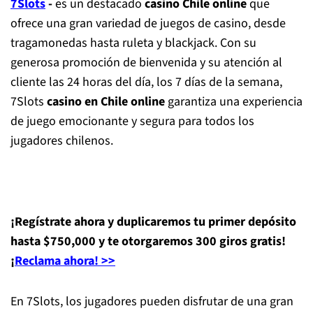
7Slots
-
es un destacado
casino Chile online
que
ofrece una gran variedad de juegos de casino, desde
tragamonedas hasta ruleta y blackjack. Con su
generosa promoción de bienvenida y su atención al
cliente las 24 horas del día, los 7 días de la semana,
7Slots
casino en Chile online
garantiza una experiencia
de juego emocionante y segura para todos los
jugadores chilenos.
¡Regístrate ahora y duplicaremos tu primer depósito
hasta $750,000 y te otorgaremos 300 giros gratis!
¡
Reclama ahora! >>
En 7Slots, los jugadores pueden disfrutar de una gran