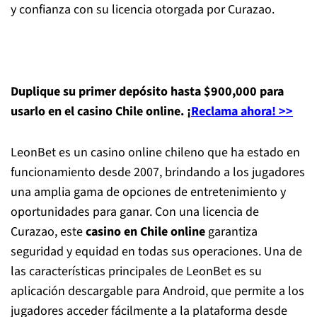
y confianza con su licencia otorgada por Curazao.
Duplique su primer depósito hasta $900,000 para
usarlo en el casino Chile online. ¡
Reclama ahora! >>
LeonBet es un casino online chileno que ha estado en
funcionamiento desde 2007, brindando a los jugadores
una amplia gama de opciones de entretenimiento y
oportunidades para ganar. Con una licencia de
Curazao, este
casino en Chile online
garantiza
seguridad y equidad en todas sus operaciones. Una de
las características principales de LeonBet es su
aplicación descargable para Android, que permite a los
jugadores acceder fácilmente a la plataforma desde