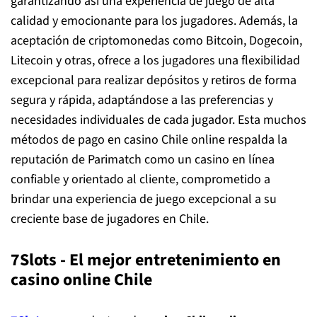
garantizando así una experiencia de juego de alta
calidad y emocionante para los jugadores. Además, la
aceptación de criptomonedas como Bitcoin, Dogecoin,
Litecoin y otras, ofrece a los jugadores una flexibilidad
excepcional para realizar depósitos y retiros de forma
segura y rápida, adaptándose a las preferencias y
necesidades individuales de cada jugador. Esta muchos
métodos de pago en casino Chile online respalda la
reputación de Parimatch como un casino en línea
confiable y orientado al cliente, comprometido a
brindar una experiencia de juego excepcional a su
creciente base de jugadores en Chile.
7Slots - El mejor entretenimiento en
casino online Chile