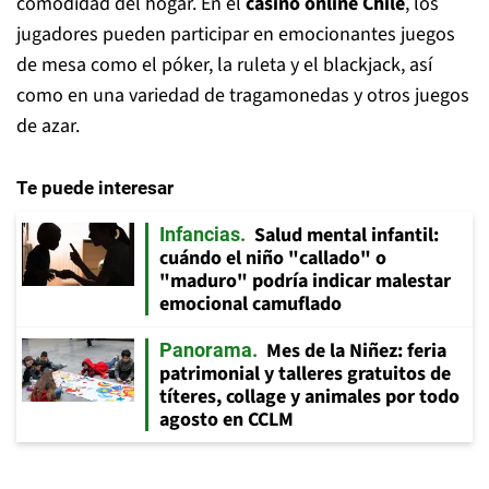
comodidad del hogar. En el
casino online Chile
, los
jugadores pueden participar en emocionantes juegos
de mesa como el póker, la ruleta y el blackjack, así
como en una variedad de tragamonedas y otros juegos
de azar.
Te puede interesar
Salud mental infantil:
Infancias
cuándo el niño "callado" o
"maduro" podría indicar malestar
emocional camuflado
Mes de la Niñez: feria
Panorama
patrimonial y talleres gratuitos de
títeres, collage y animales por todo
agosto en CCLM