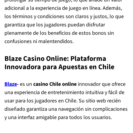
adicional a la experiencia de juego en línea. Además,
los términos y condiciones son claros y justos, lo que
garantiza que los jugadores puedan disfrutar
plenamente de los beneficios de estos bonos sin
confusiones ni malentendidos.
Blaze Casino Online: Plataforma
Innovadora para Apuestas en Chile
Blaze
-
es un
casino Chile online
innovador que ofrece
una experiencia de entretenimiento intuitiva y fácil de
usar para los jugadores en Chile. Su sitio web recién
diseñado garantiza una navegación sin complicaciones
y una interfaz amigable para todos los usuarios.