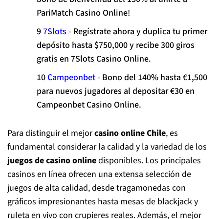
PariMatch Casino Online!
7Slots
- Regístrate ahora y duplica tu primer
depósito hasta $750,000 y recibe 300 giros
gratis en 7Slots Casino Online.
Campeonbet
- Bono del 140% hasta €1,500
para nuevos jugadores al depositar €30 en
Campeonbet Casino Online.
Para distinguir el mejor
casino online Chile
, es
fundamental considerar la calidad y la variedad de los
juegos de casino online
disponibles. Los principales
casinos en línea ofrecen una extensa selección de
juegos de alta calidad, desde tragamonedas con
gráficos impresionantes hasta mesas de blackjack y
ruleta en vivo con crupieres reales. Además, el mejor