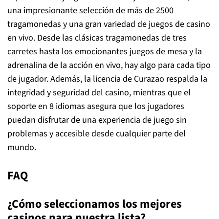
una impresionante selección de más de 2500
tragamonedas y una gran variedad de juegos de casino
en vivo. Desde las clásicas tragamonedas de tres
carretes hasta los emocionantes juegos de mesa y la
adrenalina de la acción en vivo, hay algo para cada tipo
de jugador. Además, la licencia de Curazao respalda la
integridad y seguridad del casino, mientras que el
soporte en 8 idiomas asegura que los jugadores
puedan disfrutar de una experiencia de juego sin
problemas y accesible desde cualquier parte del
mundo.
FAQ
¿Cómo seleccionamos los mejores
casinos para nuestra lista?