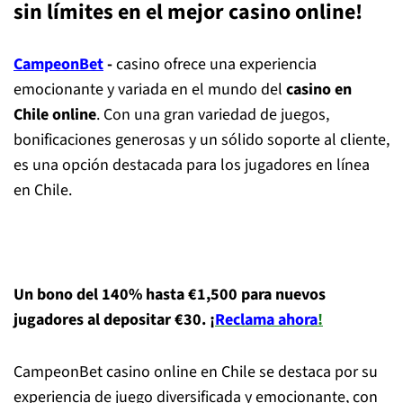
sin límites en el mejor casino online!
CampeonBet
-
casino ofrece una experiencia
emocionante y variada en el mundo del
casino en
Chile online
. Con una gran variedad de juegos,
bonificaciones generosas y un sólido soporte al cliente,
es una opción destacada para los jugadores en línea
en Chile.
Un bono del 140% hasta €1,500 para nuevos
jugadores al depositar €30. ¡
Reclama ahora
!
CampeonBet casino online en Chile se destaca por su
experiencia de juego diversificada y emocionante, con