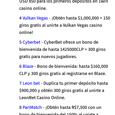
USD 850 para los primeros depósitos en 1win
casino online.
Vulkan Vegas
- ¡Obtén hasta $1,000,000 + 150
giros gratis al unirte a Vulkan Vegas casino
online!
Cyberbet
- CyberBet ofrece un bono de
bienvenida de hasta 1425000CLP + 300 giros
gratis para nuevos jugadores.
Blaze
- Bono de bienvenida: hasta $160,000
CLP y 300 giros gratis al registrarse en Blaze.
Leon bet
- Duplica tu primer depósito hasta
$900,000 y obtén 300 giros gratis al unirte a
LeonBet Casino Online.
PariMatch
- ¡Obtén hasta R$7,500 con un
bono de bienvenida del 150% al unirte a