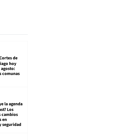
Cortes de
tiago hoy
 agosto:
as comunas
ye la agenda
st? Los
s cambios
s en
y seguridad