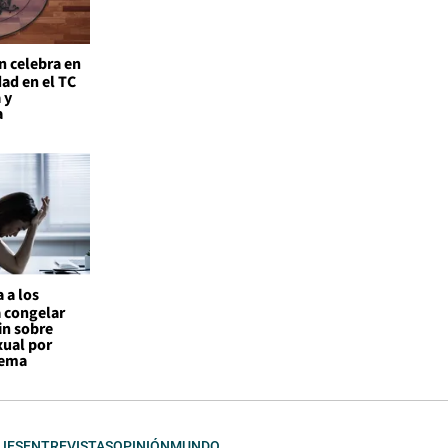
n celebra en
ad en el TC
 y
a
 a los
a congelar
in sobre
xual por
tema
JES
ENTREVISTAS
OPINIÓN
MUNDO