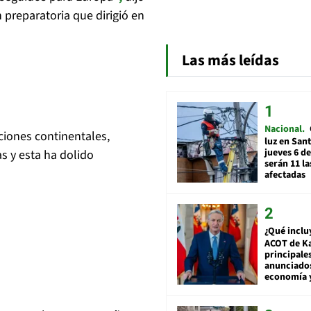
 preparatoria que dirigió en
Las más leídas
Nacional
iones continentales,
luz en San
jueves 6 de
as y esta ha dolido
serán 11 l
afectadas
¿Qué inclu
ACOT de Ka
principale
anunciado
economía 