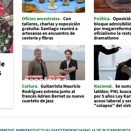
Oficios ancestrales
Con
Política
Oposició
talleres, charlas y exposición
bloque admisibilid
gratuita: Santiago reunirá a
por megarreforma
artesanas en encuentro de
oficialismo le rest
cestería y fibras
dramatismo
de
s
Cultura
Guitarrista Mauricio
Nacional
Se suma
Rodríguez estrena junto al
latidos: PNL busc
francés Adrien Bernet su nuevo
por 5 años Ley Kar
cuarteto de jazz
acoso laboral y se
"colapso" del sis
S
MEDIO AMBIENTE
ACTUALIDAD
TENDENCIAS
HOJA DE RUTA
REPORTA