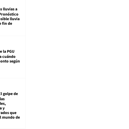
s lluvias a
Pronóstico
sible lluvia
e fin de
e la PGU
sa cuándo
monto según
El golpe de
las
es,
a y
rados que
al mundo de