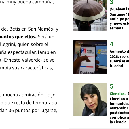
o una muy buena campaña,
¿Vuelven la
Santiago? 
anticipa po
y nieve est
 del Betis en San Mamés- y
semana
untos que ellos.
Será un
legrini, quien sobre el
aña espectacular, también
Aumento d
2026: revi
o -Ernesto Valverde- se ve
subirá el 
tu edad
bia sus características,
Ciencias
o mucha admiración", dijo
Lincolao a 
 lo que resta de temporada,
humanidad
matemátic
edan 36 puntos por jugarse,
postdocto
complica 
la ciencia