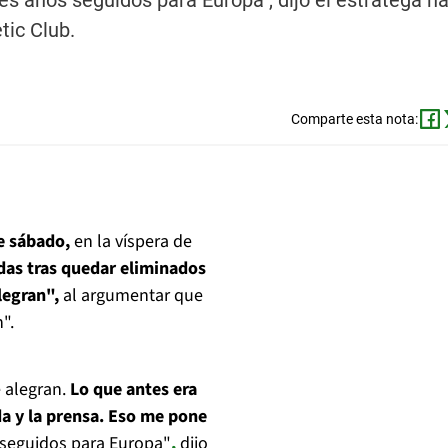
res años seguidos para Europa", dijo el estratega n
tic Club.
Comparte esta nota:
e sábado,
en la víspera de
idas tras quedar eliminados
legran",
al argumentar que
".
alegran.
Lo que antes era
da y la prensa. Eso me pone
s seguidos para Europa"
,
dijo