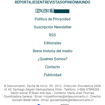
REPORTAJES
ENTREVISTAS
OPINIÓN
MUNDO
Política de Privacidad
Suscripción Newsletter
RSS
Editoriales
Breve historia del medio
¿Quiénes Somos?
Contacto
Publicidad
El Desconcierto - Fecha de Inicio: 05 - 2012 - Dirección: Providencia 2608,
of. 63. Santiago, Región Metropolitana, Chile - Teléfono: (+569) 67899269 -
Razón social: El Buen Aire SpA. - Contacto: María José Thomas,
Coordinadora General - Email:
mjosethomas@eldesconcierto.cl
- Director:
Gonzalo Badal Mella - Email:
gonzalobadal@eldesconcierto.cl