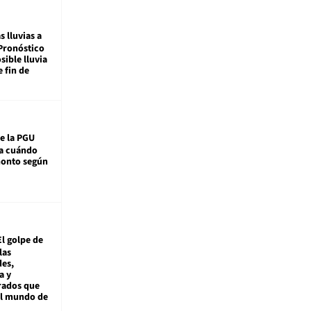
s lluvias a
Pronóstico
sible lluvia
e fin de
e la PGU
sa cuándo
monto según
El golpe de
las
es,
a y
rados que
al mundo de