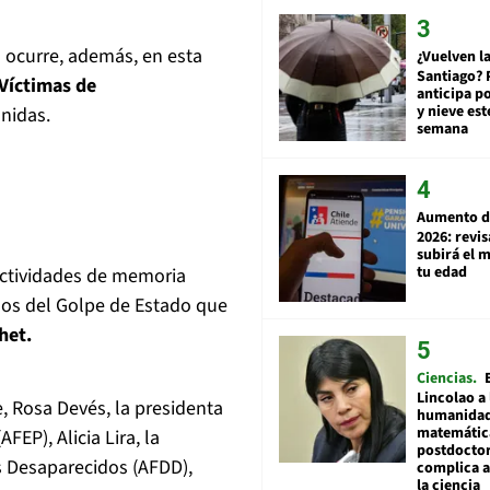
n ocurre, además, en esta
¿Vuelven la
Santiago? 
 Víctimas de
anticipa po
y nieve est
nidas.
semana
Aumento d
2026: revi
subirá el 
tu edad
actividades de memoria
ños del Golpe de Estado que
het.
Ciencias
Lincolao a 
e, Rosa Devés, la presidenta
humanidad
matemátic
FEP), Alicia Lira, la
postdocto
s Desaparecidos (AFDD),
complica 
la ciencia