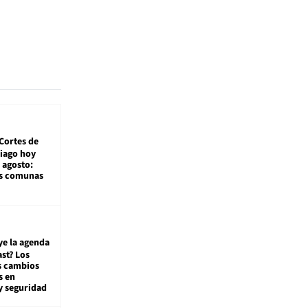
Cortes de
tiago hoy
 agosto:
as comunas
ye la agenda
st? Los
s cambios
s en
y seguridad