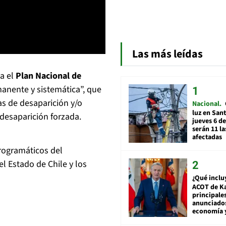
Las más leídas
za el
Plan Nacional de
manente y sistemática”, que
as de desaparición y/o
Nacional
luz en San
 desaparición forzada.
jueves 6 de
serán 11 l
afectadas
rogramáticos del
el Estado de Chile y los
¿Qué inclu
ACOT de Ka
principale
anunciado
economía 