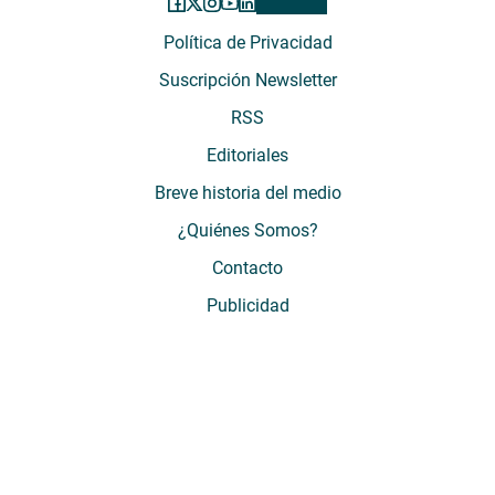
Política de Privacidad
Suscripción Newsletter
RSS
Editoriales
Breve historia del medio
¿Quiénes Somos?
Contacto
Publicidad
El Desconcierto - Fecha de Inicio: 05 - 2012 - Dirección: Providencia 2608,
of. 63. Santiago, Región Metropolitana, Chile - Teléfono: (+569) 67899269 -
Razón social: El Buen Aire SpA. - Contacto: María José Thomas,
Coordinadora General - Email:
mjosethomas@eldesconcierto.cl
- Director:
Gonzalo Badal Mella - Email:
gonzalobadal@eldesconcierto.cl