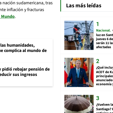
a nación sudamericana, tras
Las más leídas
te inflación y fracturas
 Mundo
.
Nacional
luz en San
jueves 6 de
serán 11 l
a las humanidades,
afectadas
e complica al mundo de
¿Qué inclu
y pidió rebajar pensión de
ACOT de Ka
reducir sus ingresos
principale
anunciado
economía 
¿Vuelven la
Santiago? 