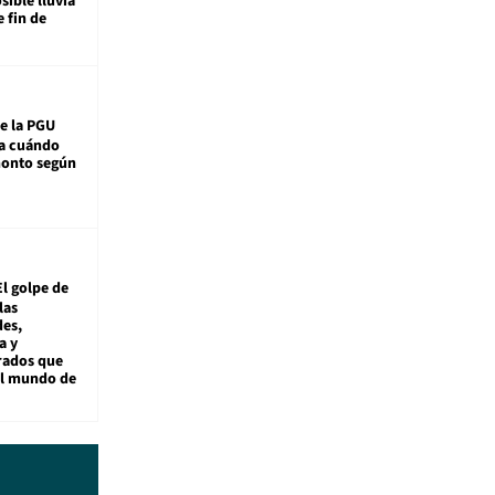
sible lluvia
e fin de
e la PGU
sa cuándo
monto según
El golpe de
las
es,
a y
rados que
al mundo de