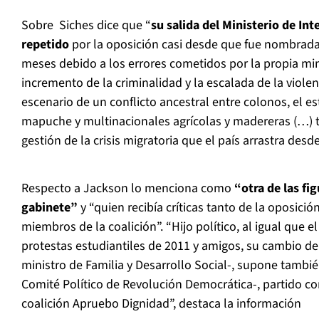
Sobre Siches dice que “
su salida del Ministerio de Int
repetido
por la oposición casi desde que fue nombrada,
meses debido a los errores cometidos por la propia min
incremento de la criminalidad y la escalada de la viole
escenario de un conflicto ancestral entre colonos, el 
mapuche y multinacionales agrícolas y madereras (…) t
gestión de la crisis migratoria que el país arrastra desd
Respecto a Jackson lo menciona como
“otra de las fi
gabinete”
y “quien recibía críticas tanto de la oposici
miembros de la coalición”. “Hijo político, al igual que el
protestas estudiantiles de 2011 y amigos, su cambio d
ministro de Familia y Desarrollo Social-, supone también
Comité Político de Revolución Democrática-, partido co
coalición Apruebo Dignidad”, destaca la información