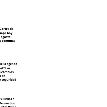
Cortes de
tiago hoy
 agosto:
as comunas
ye la agenda
st? Los
s cambios
s en
y seguridad
s lluvias a
Pronóstico