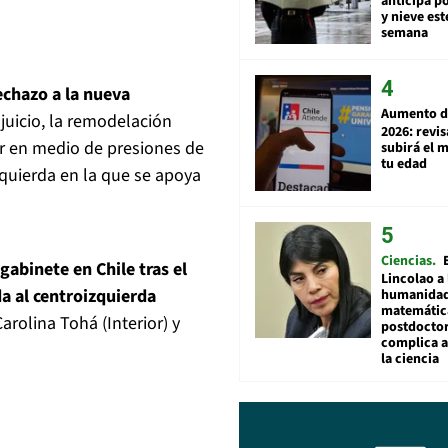
anticipa po
y nieve est
semana
echazo a la nueva
Aumento d
 juicio, la remodelación
2026: revi
gar en medio de presiones de
subirá el 
tu edad
zquierda en la que se apoya
Ciencias
abinete en Chile tras el
Lincolao a 
a al centroizquierda
humanidad
matemátic
Carolina Tohá (Interior) y
postdocto
complica 
la ciencia