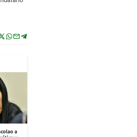
andatario
ncolao a