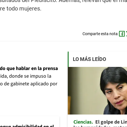
sultados del Plebiscito. Además, relevan que el m
re todo mujeres.
Comparte esta nota:
LO MÁS LEÍDO
do que hablar en la prensa
alida, donde se impuso la
io de gabinete aplicado por
Ciencias
El golpe de Li
loque admisibilidad en el