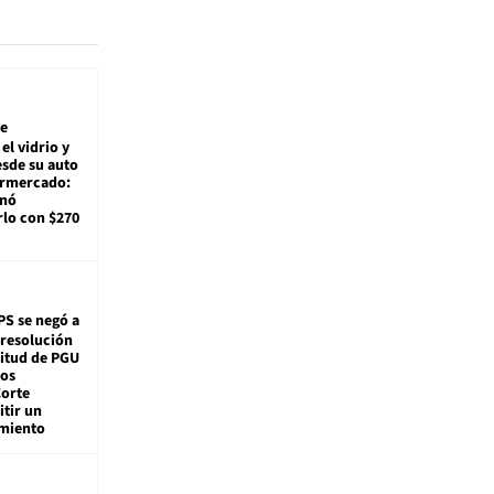
e
el vidrio y
sde su auto
ermercado:
enó
lo con $270
PS se negó a
 resolución
citud de PGU
tos
Corte
tir un
miento