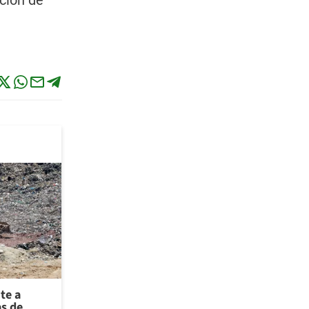
ción de
te a
as de