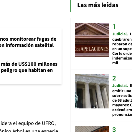
Las más leídas
Judicial
L
inos monitorear fugas de
quebraron 
robaron de
n información satelital
en un sup
Corte ord
indemnizar
mil
a más de US$100 millones
 peligro que habitan en
Judicial
I
emitir una
sobre soli
de 68 adul
mayores: 
ordenó emi
pronuncia
lidera el equipo de UFRO,
nico árbol es una especie