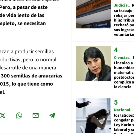
Judicial
R
Pero, a pesar de este
su trabajo 
de vida lento de las
rebajar pe
hija: Tribu
mpleto, se necesitan
rechazó po
sus ingres
voluntari
nzan a producir semillas
Ciencias
ductivas, pero lo normal
Lincolao a 
desarrolle de una manera
humanidad
matemátic
 300 semillas de araucarias
postdocto
complica 
2015, lo que tiene como
la ciencia
al.
Nacional
los latidos
congelar p
Ley Karin 
laboral y s