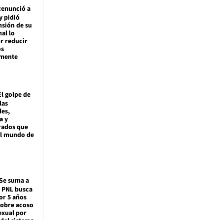
enunció a
y pidió
nsión de su
nal lo
r reducir
os
amente
El golpe de
las
es,
a y
rados que
al mundo de
Se suma a
: PNL busca
or 5 años
sobre acoso
exual por