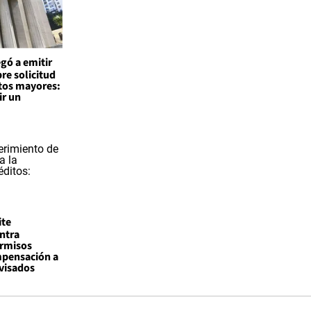
egó a emitir
re solicitud
tos mayores:
ir un
ite
ntra
rmisos
mpensación a
visados