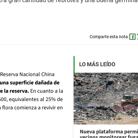
a gran cantidad de rebrotes y una buena germina
Comparte esta nota:
LO MÁS LEÍDO
a Reserva Nacional China
 una superficie dañada de
 la reserva.
En cuanto a la
500, equivalentes al 25% de
 flora comienza a revivir en
Nueva plataforma permi
vecinos monitorear fug