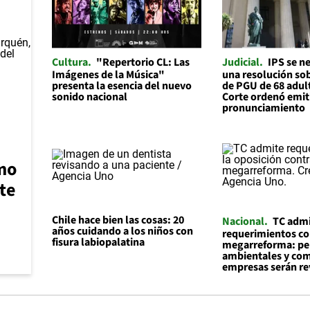
Cultura
"Repertorio CL: Las
Judicial
IPS se n
Imágenes de la Música"
una resolución sob
presenta la esencia del nuevo
de PGU de 68 adul
sonido nacional
Corte ordenó emit
pronunciamiento
mo
te
Chile hace bien las cosas: 20
Nacional
TC adm
años cuidando a los niños con
requerimientos co
fisura labiopalatina
megarreforma: pe
ambientales y co
empresas serán re