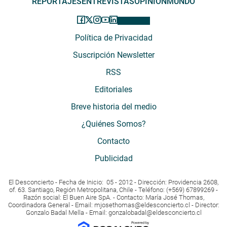
REPORTAJES
ENTREVISTAS
OPINIÓN
MUNDO
Política de Privacidad
Suscripción Newsletter
RSS
Editoriales
Breve historia del medio
¿Quiénes Somos?
Contacto
Publicidad
El Desconcierto - Fecha de Inicio: 05 - 2012 - Dirección: Providencia 2608,
of. 63. Santiago, Región Metropolitana, Chile - Teléfono: (+569) 67899269 -
Razón social: El Buen Aire SpA. - Contacto: María José Thomas,
Coordinadora General - Email:
mjosethomas@eldesconcierto.cl
- Director:
Gonzalo Badal Mella - Email:
gonzalobadal@eldesconcierto.cl