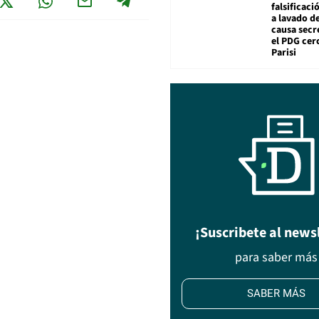
falsificaci
a lavado de
causa secr
el PDG cer
Parisi
¡Suscribete al news
para saber más
SABER MÁS