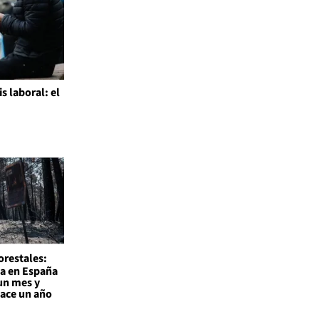
is laboral: el
l
orestales:
a en España
un mes y
hace un año