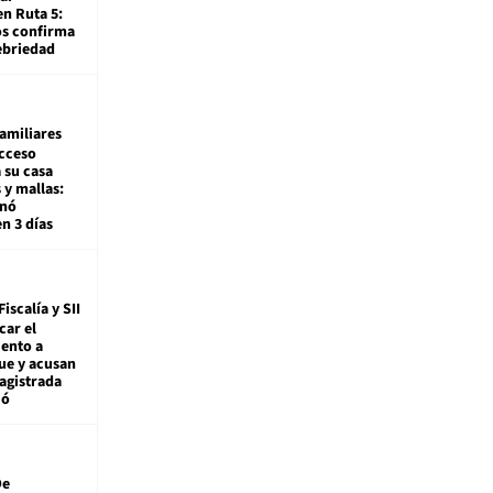
en Ruta 5:
os confirma
ebriedad
amiliares
cceso
 su casa
 y mallas:
enó
en 3 días
Fiscalía y SII
car el
ento a
ue y acusan
agistrada
ió
De