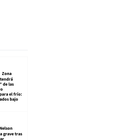
Zona
 tendrá
 de las
ro
ara el frío:
rados bajo
Nelson
a grave tras
ar