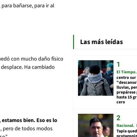
para bañarse, para ir al
Las más leídas
quedó con mucho daño físico
 desplace. Ha cambiado
El Tiempo
centro sur
"descanso"
lluvias, pe
prepárese p
hasta 15 g
cero
, estamos bien. Eso es lo
Nacional
”
, pero de todos modos
Tapia qued
so”.
protagoniz