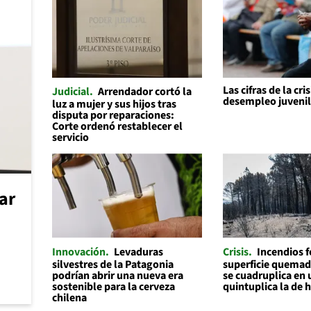
Las cifras de la cris
Judicial
Arrendador cortó la
desempleo juveni
luz a mujer y sus hijos tras
disputa por reparaciones:
Corte ordenó restablecer el
servicio
car
Innovación
Levaduras
Crisis
Incendios f
silvestres de la Patagonia
superficie quemad
podrían abrir una nueva era
se cuadruplica en 
sostenible para la cerveza
quintuplica la de 
chilena