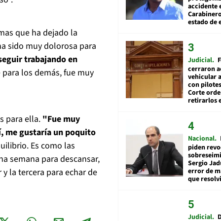
accidente 
Carabiner
estado de 
lemas que ha dejado la
ha sido muy dolorosa para
seguir trabajando en
Judicial
F
cerraron a
e para los demás, fue muy
vehicular a
con pilotes
Corte ord
retirarlos 
s para ella.
"Fue muy
sí, me gustaría un poquito
Nacional
quilibrio. Es como las
piden revo
sobreseimi
una semana para descansar,
Sergio Jad
y la tercera para echar de
error de m
que resolv
Judicial