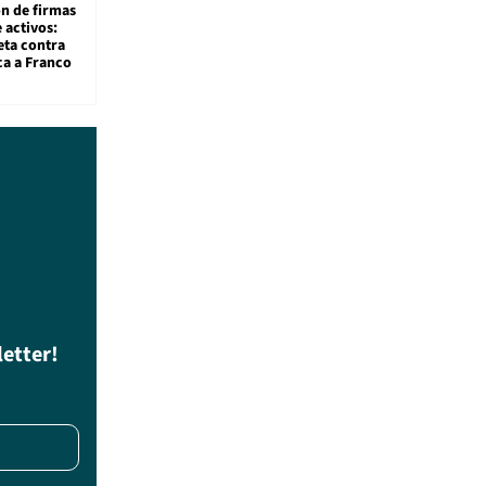
ón de firmas
 activos:
eta contra
ca a Franco
letter!