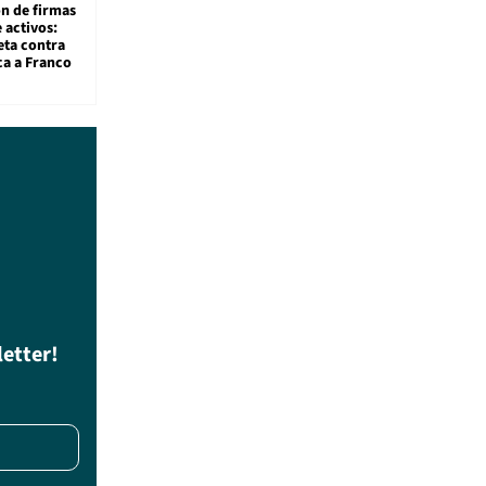
ón de firmas
 activos:
eta contra
ca a Franco
letter!