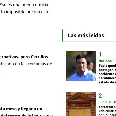
Eso es una buena noticia
lo imposible por ir a este
Las más leídas
ernativas, pero Cerrillos
Nacional
bicado en las cercanías de
Tapia qued
protagoniz
.
accidente 
Carabiner
estado de 
Judicial
F
cerraron a
ta mesa y llegar a un
vehicular a
del marco de la ley
,
y crear
con pilotes