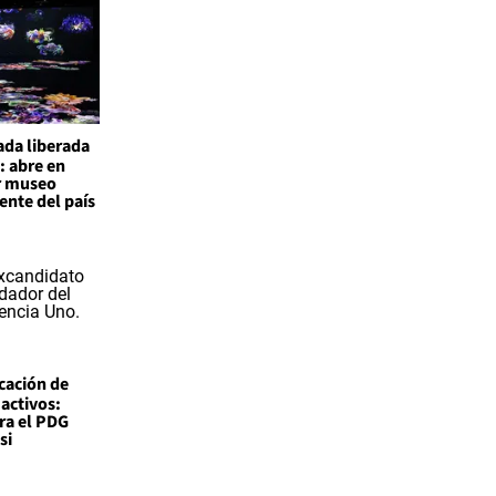
ada liberada
: abre en
r museo
nte del país
icación de
 activos:
ra el PDG
si