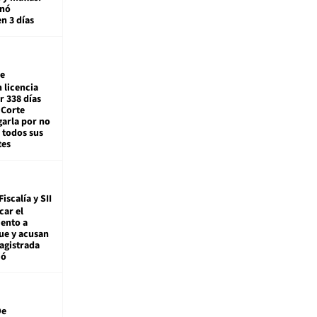
enó
en 3 días
e
 licencia
r 338 días
 Corte
arla por no
 todos sus
tes
Fiscalía y SII
car el
ento a
ue y acusan
agistrada
ió
De