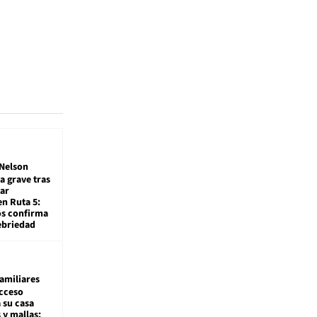
Nelson
a grave tras
ar
en Ruta 5:
os confirma
ebriedad
amiliares
cceso
 su casa
 y mallas: