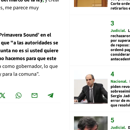
Corte ord
s, me parece muy
retirarlos 
Judicial
L
‘Primavera Sound’ en el
rechazaron
por supera
 que "a las autoridades se
de reposo:
gunta no es si usted quiere
ordenó pag
considerar
ómo hacemos para que este
anteceden
yo como gobernador, lo que
y para la comuna".
Nacional
piden revo
sobreseimi
Sergio Jad
error de m
que resolv
Judicial