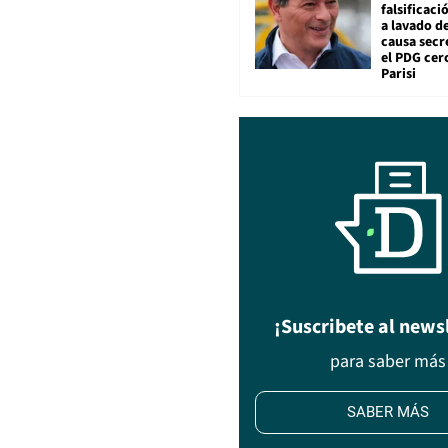
falsificaci
a lavado de
causa secr
el PDG cer
Parisi
¡Suscribete al news
para saber más
SABER MÁS