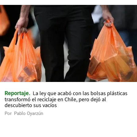
Coordinadora General - Email:
mjosethomas@eldesconcierto.cl
- Director:
Gonzalo Badal Mella - Email:
gonzalobadal@eldesconcierto.cl