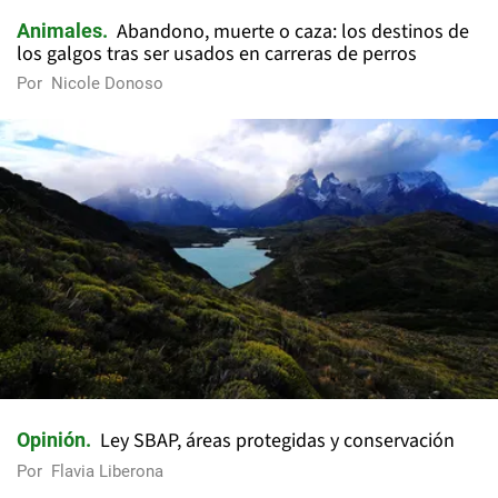
ACTUALIDAD
TENDENCIAS
HOJA DE RUTA
REPORTAJES
ENTREVISTAS
OPINIÓN
MUNDO
Política de Privacidad
Suscripción Newsletter
RSS
Editoriales
Breve historia del medio
¿Quiénes Somos?
Contacto
Publicidad
El Desconcierto - Fecha de Inicio: 05 - 2012 - Dirección: Providencia 2608,
of. 63. Santiago, Región Metropolitana, Chile - Teléfono: (+569) 67899269 -
Razón social: El Buen Aire SpA. - Contacto: María José Thomas,