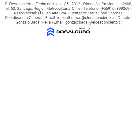
El Desconcierto - Fecha de Inicio: 05 - 2012 - Dirección: Providencia 2608,
of. 63. Santiago, Región Metropolitana, Chile - Teléfono: (+569) 67899269 -
Razón social: El Buen Aire SpA. - Contacto: María José Thomas,
Coordinadora General - Email:
mjosethomas@eldesconcierto.cl
- Director:
Gonzalo Badal Mella - Email:
gonzalobadal@eldesconcierto.cl