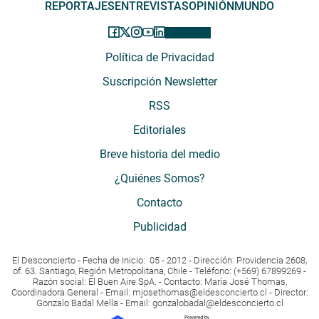
REPORTAJES
ENTREVISTAS
OPINIÓN
MUNDO
Política de Privacidad
Suscripción Newsletter
RSS
Editoriales
Breve historia del medio
¿Quiénes Somos?
Contacto
Publicidad
El Desconcierto - Fecha de Inicio: 05 - 2012 - Dirección: Providencia 2608,
of. 63. Santiago, Región Metropolitana, Chile - Teléfono: (+569) 67899269 -
Razón social: El Buen Aire SpA. - Contacto: María José Thomas,
Coordinadora General - Email:
mjosethomas@eldesconcierto.cl
- Director:
Gonzalo Badal Mella - Email:
gonzalobadal@eldesconcierto.cl