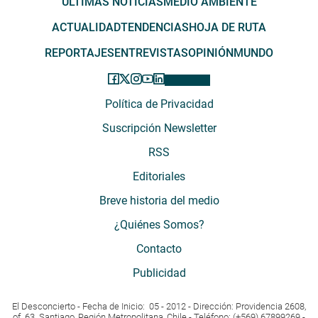
ÚLTIMAS NOTICIAS
MEDIO AMBIENTE
ACTUALIDAD
TENDENCIAS
HOJA DE RUTA
REPORTAJES
ENTREVISTAS
OPINIÓN
MUNDO
Política de Privacidad
Suscripción Newsletter
RSS
Editoriales
Breve historia del medio
¿Quiénes Somos?
Contacto
Publicidad
El Desconcierto - Fecha de Inicio: 05 - 2012 - Dirección: Providencia 2608,
of. 63. Santiago, Región Metropolitana, Chile - Teléfono: (+569) 67899269 -