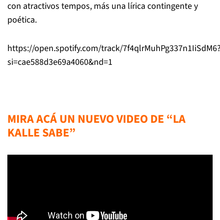
con atractivos tempos, más una lírica contingente y
poética.
https://open.spotify.com/track/7f4qlrMuhPg337n1IiSdM6
si=cae588d3e69a4060&nd=1
MIRA ACÁ UN NUEVO VIDEO DE “LA
KALLE SABE”