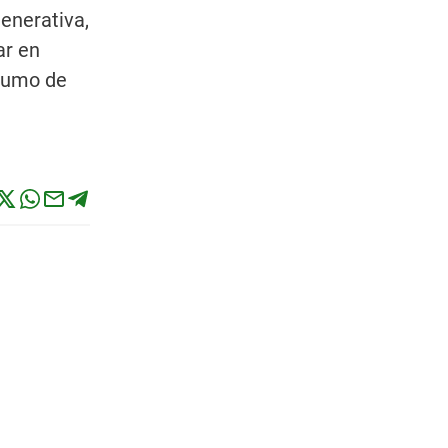
enerativa,
ar en
stumo de