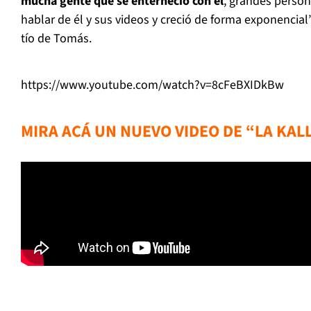
mucha gente que se enterneció con él
, grandes perso
hablar de él y sus videos y creció de forma exponencial
tío de Tomás.
https://www.youtube.com/watch?v=8cFeBXIDkBw
MIRA ACÁ UN NUEVO VIDEO DE “LA KAL