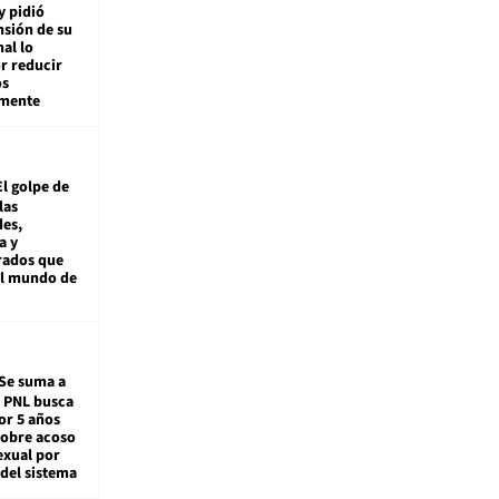
y pidió
nsión de su
nal lo
r reducir
os
amente
El golpe de
las
es,
a y
rados que
al mundo de
Se suma a
: PNL busca
or 5 años
sobre acoso
exual por
del sistema