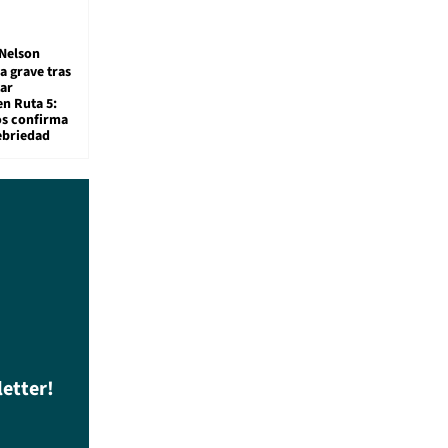
Nelson
a grave tras
ar
en Ruta 5:
os confirma
ebriedad
letter!