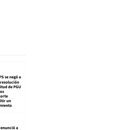
PS se negó a
 resolución
citud de PGU
tos
Corte
tir un
miento
enunció a