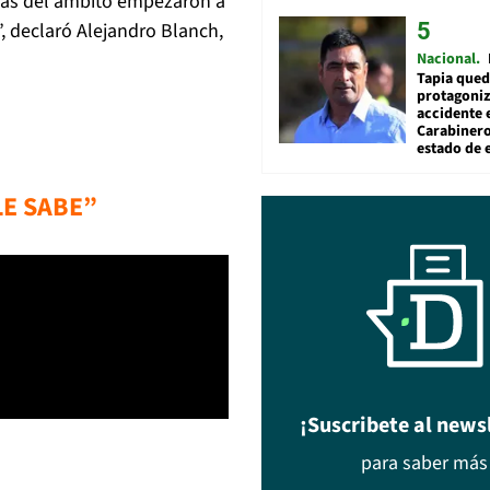
nas del ámbito empezaron a
”, declaró Alejandro Blanch,
Nacional
Tapia qued
protagoniz
accidente 
Carabiner
estado de 
LE SABE”
¡Suscribete al news
para saber más