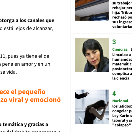
su trabajo 
rebajar pe
hija: Tribu
rechazó po
otorga a los canales que
sus ingres
voluntari
 está lejos de alcanzar,
Ciencias
Lincolao a 
 11, pues ya tiene el de
humanidad
la pena en amor y en un
matemátic
postdocto
sa vida.
complica 
la ciencia
llece el pequeño
izo viral y emocionó
Nacional
los latidos
congelar p
Ley Karin 
laboral y s
u temática y gracias a
"colapso" 