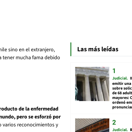
Las más leídas
le sino en el extranjero,
ó a tener mucha fama debido
Judicial
I
emitir una
sobre soli
de 68 adul
mayores: 
ordenó emi
pronuncia
producto de la enfermedad
 mundo, pero se esforzó por
o varios reconocimientos y
Judicial
R