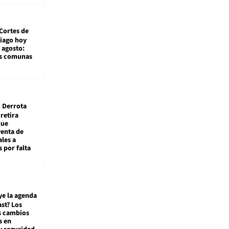
Cortes de
tiago hoy
 agosto:
as comunas
Derrota
 retira
que
venta de
ales a
 por falta
ye la agenda
st? Los
s cambios
s en