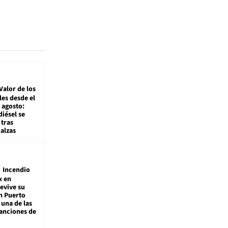
Valor de los
es desde el
 agosto:
diésel se
tras
alzas
Incendio
x en
revive su
n Puerto
 una de las
anciones de