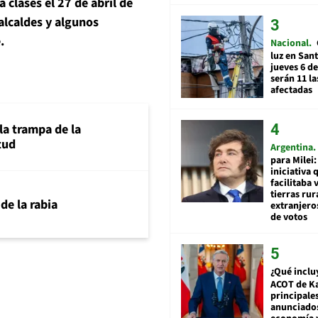
a clases el 27 de abril de
 alcaldes y algunos
.
Nacional
luz en San
jueves 6 de
serán 11 l
afectadas
la trampa de la
tud
Argentina
para Milei:
iniciativa 
facilitaba 
tierras rur
 de la rabia
extranjeros
de votos
¿Qué inclu
ACOT de Ka
principale
anunciado