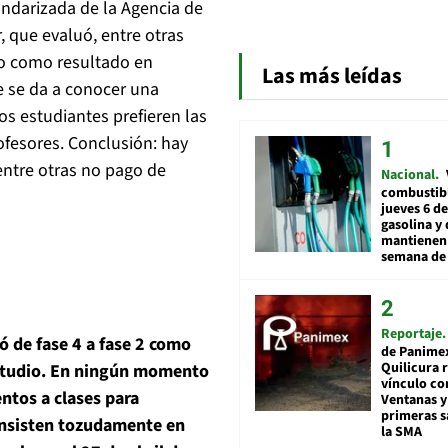
andarizada de la Agencia de
r, que evaluó, entre otras
do como resultado en
Las más leídas
e se da a conocer una
os estudiantes prefieren las
ofesores. Conclusión: hay
 entre otras no pago de
Nacional
combustibl
jueves 6 de
gasolina y 
mantienen 
semana de 
Reportaje
ó de fase 4 a fase 2 como
de Panime
Quilicura 
estudio. En ningún momento
vínculo co
ntos a clases para
Ventanas y
primeras s
 insisten tozudamente en
la SMA