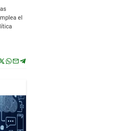
las
emplea el
ítica