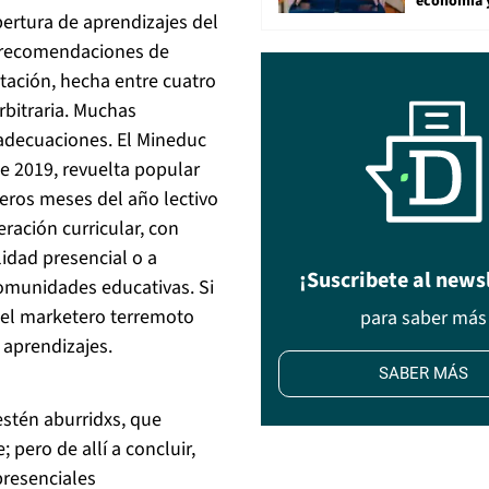
economía 
bertura de aprendizajes del
s recomendaciones de
ntación, hecha entre cuatro
rbitraria. Muchas
adecuaciones. El Mineduc
de 2019, revuelta popular
eros meses del año lectivo
ración curricular, con
idad presencial o a
¡Suscribete al news
comunidades educativas. Si
 el marketero terremoto
para saber más
 aprendizajes.
SABER MÁS
estén aburridxs, que
 pero de allí a concluir,
presenciales