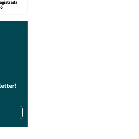
agistrada
ió
letter!