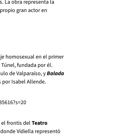
s. La obra representa la
 propio gran actor en
je homosexual en el primer
 T
ú
nel, fundada por él.
ulo de Valpara
í
so, y
Balada
s por Isabel Allende.
735616?s=20
el frontis del
Teatro
 donde Vidiella representó