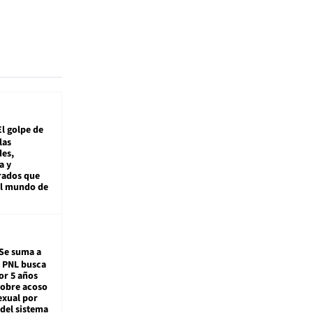
El golpe de
las
es,
a y
rados que
al mundo de
Se suma a
: PNL busca
or 5 años
sobre acoso
exual por
del sistema