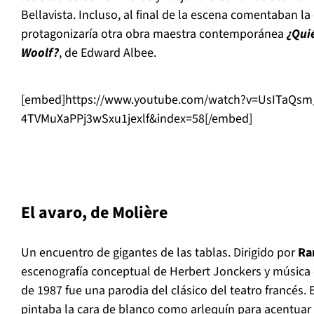
Bellavista. Incluso, al final de la escena comentaban la o
protagonizar
í
a otra obra maestra contempor
á
nea
¿
Qui
Woolf?
, de Edward Albee.
[embed]https://www.youtube.com/watch?v=UsITaQsm
4TVMuXaPPj3wSxu1jexlf&index=58[/embed]
El avaro, de Moliè
re
Un encuentro de gigantes de las tablas. Dirigido por
R
escenograf
í
a conceptual de Herbert Jonckers y m
ú
sica
de 1987 fue una parodia del cl
á
sico del teatro franc
é
s. 
pintaba la cara de blanco como arlequ
í
n para acentuar