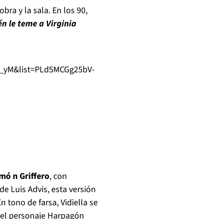
bra y la sala. En los 90,
é
n le teme a Virginia
_yM&list=PLd5MCGg25bV-
am
ó
n Griffero
, con
 de Luis Advis, esta versi
ó
n
En tono de farsa, Vidiella se
 el personaje Harpag
ó
n