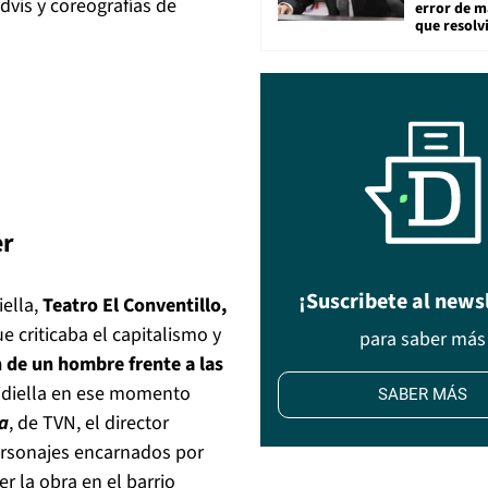
Advis y coreograf
í
as de
error de m
que resolv
er
¡Suscribete al news
iella,
Teatro El Conventillo,
 criticaba el capitalismo y
para saber más
 de un hombre frente a las
idiella en ese momento
SABER MÁS
la
, de TVN, el director
ersonajes encarnados por
er la obra en el barrio