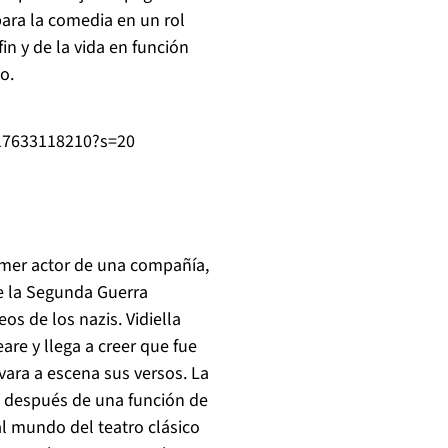
para la comedia en un rol
in y de la vida en funci
ó
n
o.
517633118210?s=20
imer actor de una compa
ñí
a,
te la Segunda Guerra
eos de los nazis. Vidiella
are y llega a creer que fue
vara a escena sus versos. La
y despu
é
s de una funci
ó
n de
l mundo del teatro cl
á
sico