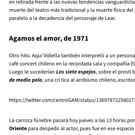
en retirada frente a las nuevas tendencias vanguardista
muerte del teatro m
á
s tradicional y la muerte f
í
sica del
paralelo a la decadencia del personaje de Lear.
Agamos el amor, de 1971
Otro hito. Aqu
í
Vidiella tambi
é
n interpret
ó
a un persona
caf
é
concert chileno en la recordada sala y compa
ñí
a El
Luego le suceder
í
an
Los siete espejos
, sobre el prost
í
b
de medio pelo
, una cr
í
tica al arribismo chileno, escrito
https://twitter.com/centroGAM/status/1369787225802
La carroza fúnebre pasará hoy jueves a las 13 horas por 
Oriente
para despedir al actor, pues fue en ese espacio