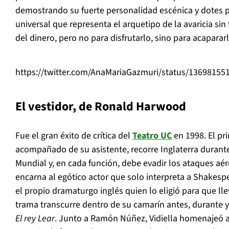
demostrando su fuerte personalidad esc
é
nica y dotes 
universal que representa el arquetipo de la avaricia sin f
del dinero, pero no para disfrutarlo, sino para acapararl
https://twitter.com/AnaMariaGazmuri/status/1369815
El vestidor
, de Ronald Harwood
Fue el gran
é
xito de crítica del
Teatro UC
en 1998. El pr
acompa
ñ
ado de su asistente, recorre Inglaterra duran
Mundial y, en cada funci
ó
n, debe evadir los ataques a
é
r
encarna al eg
ó
tico actor que solo interpreta a Shakespe
el propio dramaturgo ingl
é
s
quien lo eligi
ó
para que lle
trama transcurre dentro de su camar
í
n antes, durante 
El rey Lear
. Junto a Ram
ó
n N
úñ
ez, Vidiella homenaje
ó
a