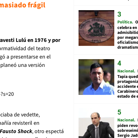
masiado frágil
Política
O
celebra en
admisibili
por megar
travesti Lulú en 1976 y por
oficialismo
dramatis
rmatividad del teatro
eg
ó
a presentarse en el
 plane
ó
una versi
ó
n
Nacional
Tapia qued
protagoniz
accidente 
Carabiner
4?s=20
estado de 
ficiaba de vedette,
Nacional
pa
ñí
a revisteril en
piden revo
Fausto Shock
, otro espect
á
sobreseimi
Sergio Jad