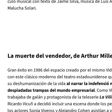
culo musical con texto de Jaime Silva, m
ú
sica de Luis 
Malucha Solari.
La muerte del vendedor, de Arthur Mill
Gran
é
xito en 1986 del espacio creado por el mismo Vid
con este cl
á
sico moderno del teatro estadounidense que
su deshumanizaci
ó
n de la vida
al narrar la indefensi
ó
n
despiadadas trampas del mundo empresarial
. Como V
trabajaba de gal
á
n y protagonista de la teleserie
La Vil
Ricardo Vicu
ñ
a decidi
ó
incluir una escena donde los p
los actores Sonia Viveros y Alejandro Cohen asist
í
an a v