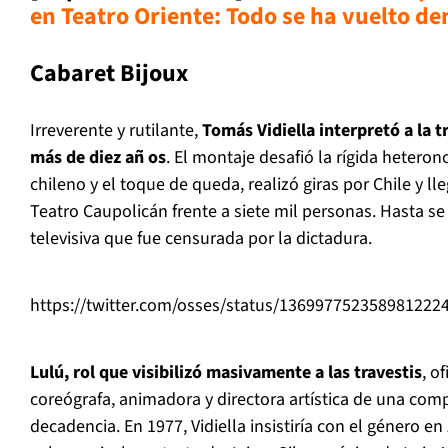
en Teatro Oriente: Todo se ha vuelto de
Cabaret Bijoux
Irreverente y rutilante,
Tom
ás Vidiella interpretó a la 
más de diez añ
os
. El montaje desafi
ó
la r
í
gida heterono
chileno y el toque de queda, realiz
ó
giras por Chile y ll
Teatro Caupolic
á
n frente a siete mil personas. Hasta se
televisiva que fue censurada por la dictadura.
https://twitter.com/osses/status/136997752358981222
Lulú, rol que visibilizó
masivamente a las travestis
, o
core
ó
grafa, animadora y directora art
í
stica de una com
decadencia. En 1977, Vidiella insistir
í
a con el g
é
nero en