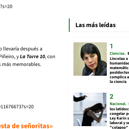
0?s=20
Las más leídas
 llevaría después a
Ciencias
Piñeiro, y
La Torre 10
, con
Lincolao a 
humanidad
es más memorables.
matemátic
postdocto
complica 
la ciencia
Nacional
8011676673?s=20
los latidos
congelar p
Ley Karin 
laboral y s
sta de señoritas»
"colapso" 