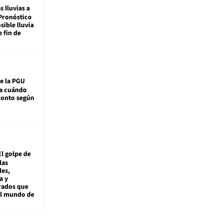
s lluvias a
Pronóstico
sible lluvia
e fin de
e la PGU
sa cuándo
monto según
El golpe de
las
es,
a y
rados que
al mundo de