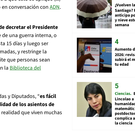
¿Vuelven la
ló en conversación con
ADN
.
Santiago? 
anticipa po
y nieve est
semana
de decretar el Presidente
e de una guerra interna, o
a 15 días y luego ser
Aumento d
madas, y restringe la
2026: revi
mite que personas sean
subirá el 
tu edad
ún la
Biblioteca del
Ciencias
das y Diputados, “
es fácil
Lincolao a 
idad de los asientos de
humanidad
matemátic
 la realidad que viven muchas
postdocto
complica 
la ciencia