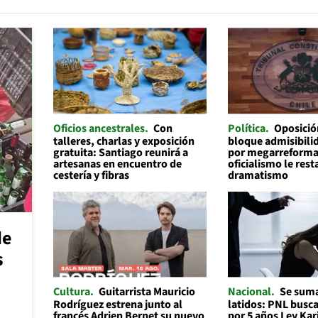
Oficios ancestrales
Con
Política
Oposició
talleres, charlas y exposición
bloque admisibilid
gratuita: Santiago reunirá a
por megarreforma
artesanas en encuentro de
oficialismo le rest
cestería y fibras
dramatismo
de
s
Cultura
Guitarrista Mauricio
Nacional
Se suma
Rodríguez estrena junto al
latidos: PNL busc
francés Adrien Bernet su nuevo
por 5 años Ley Kar