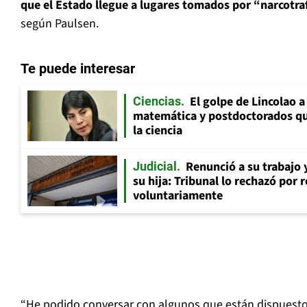
que el Estado llegue a lugares tomados por “narcotraf
según Paulsen.
Te puede interesar
El golpe de Lincolao 
Ciencias
matemática y postdoctorados qu
la ciencia
Renunció a su trabajo 
Judicial
su hija: Tribunal lo rechazó por 
voluntariamente
“He podido conversar con algunos que están dispuestos 