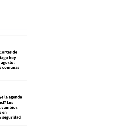
Cortes de
tiago hoy
 agosto:
as comunas
ye la agenda
st? Los
s cambios
s en
y seguridad