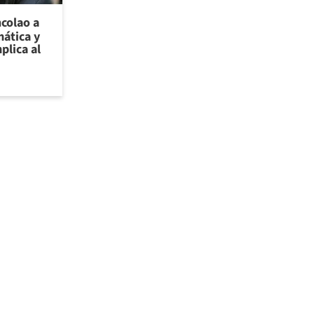
ncolao a
ática y
plica al