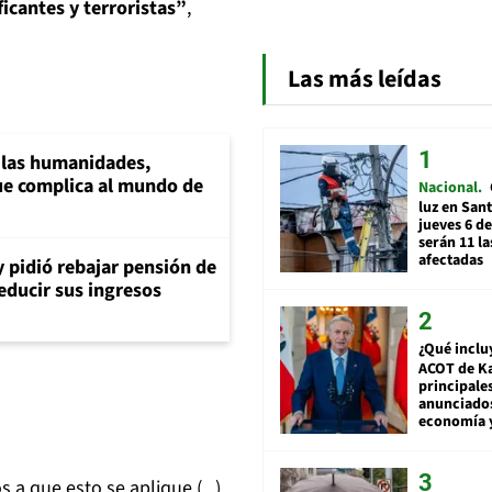
icantes y terroristas”
,
Las más leídas
a las humanidades,
e complica al mundo de
Nacional
luz en San
jueves 6 de
serán 11 l
afectadas
y pidió rebajar pensión de
reducir sus ingresos
¿Qué inclu
ACOT de Ka
principale
anunciado
economía 
a que esto se aplique (...)