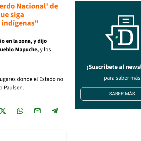
uerdo Nacional' de
ue siga
s indígenas"
o en la zona, y dijo
 Pueblo Mapuche,
y los
¡Suscribete al news
para saber más
lugares donde el Estado no
vo Paulsen.
SABER MÁS