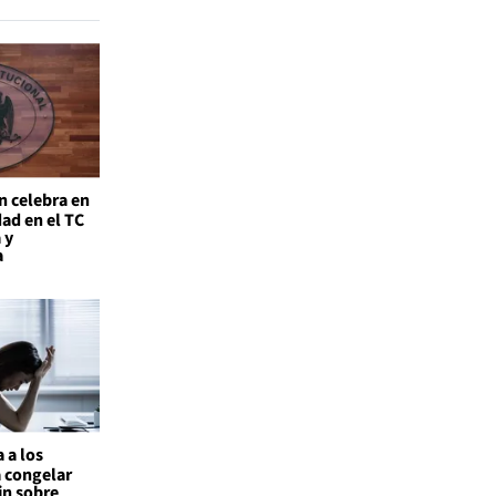
n celebra en
ad en el TC
 y
a
 a los
a congelar
in sobre