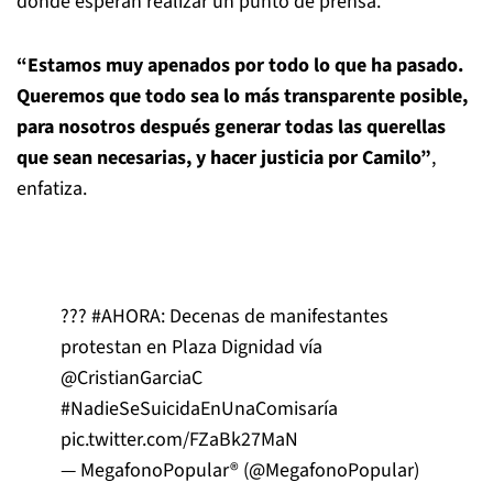
donde esperan realizar un punto de prensa.
“Estamos muy apenados por todo lo que ha pasado.
Queremos que todo sea lo más transparente posible,
para nosotros después generar todas las querellas
que sean necesarias, y hacer justicia por Camilo”
,
enfatiza.
???
#AHORA
: Decenas de manifestantes
protestan en Plaza Dignidad vía
@CristianGarciaC
#NadieSeSuicidaEnUnaComisaría
pic.twitter.com/FZaBk27MaN
— MegafonoPopular® (@MegafonoPopular)