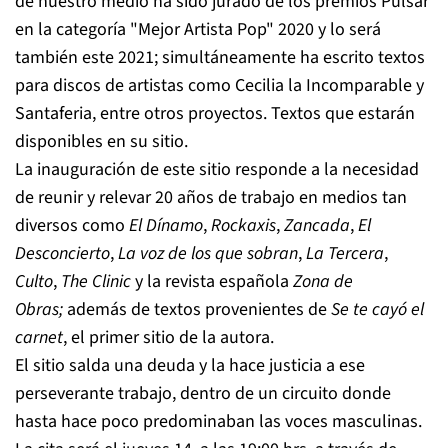
de nuestro medio ha sido jurado de los premios Pulsar
en la categoría "Mejor Artista Pop" 2020 y lo será
también este 2021; simultáneamente ha escrito textos
para discos de artistas como Cecilia la Incomparable y
Santaferia, entre otros proyectos. Textos que estarán
disponibles en su sitio.
La inauguración de este sitio responde a la necesidad
de reunir y relevar 20 años de trabajo en medios tan
diversos como
El Dínamo
,
Rockaxis
,
Zancada
,
El
Desconcierto
,
La voz de los que sobran
,
La Tercera
,
Culto
,
The Clinic
y la revista española
Zona de
Obras;
además de textos provenientes de
Se te cayó el
carnet
, el primer sitio de la autora.
El sitio salda una deuda y la hace justicia a ese
perseverante trabajo, dentro de un circuito donde
hasta hace poco predominaban las voces masculinas.