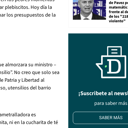
de Pavez po
ar plebiscitos. Hoy día la
matemática
frente al 
inar los presupuestos de la
de los "21
violento"
ue almorzara su ministro –
silio”. No creo que solo sea
e Patria y Libertad al
o, utensilios del barrio
¡Suscribete al news
para saber más
 ametralladora es
SABER MÁS
a, ni en la cucharita de té