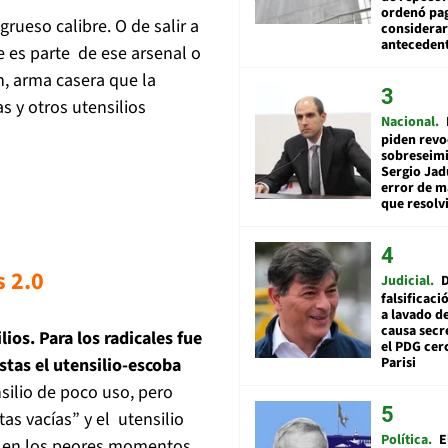
ordenó pag
rueso calibre. O de salir a
considerar
anteceden
e es parte de ese arsenal o
n, arma casera que la
s y otros utensilios
Nacional
piden revo
sobreseimi
Sergio Jad
error de m
que resolv
 2.0
Judicial
falsificaci
a lavado de
causa secr
lios. Para los radicales fue
el PDG cer
stas el utensilio-escoba
Parisi
silio de poco uso, pero
tas vacías” y el utensilio
Política
E
ún en los peores momentos