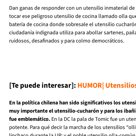
Dan ganas de responder con un utensilio inmaterial de g
tocar ese peligroso utensilio de cocina llamado olla qu
batería de cocina donde sobresale el utensilio cucharó
ciudadanía indignada utiliza para abollar sartenes, paila
ruidosos, desafinados y para colmo democráticos.
[Te puede interesar]:
HUMOR| Utensilios
En la política chilena han sido significativos los utensi
muy importante el utensilio-cucharón y para los ibañi
fue emblemático.
En la DC la pala de Tomic fue un uten
potente. Para qué decir la marcha de los utensilios “olli
linchaco durante la UP; y el noble utensilio olla-com