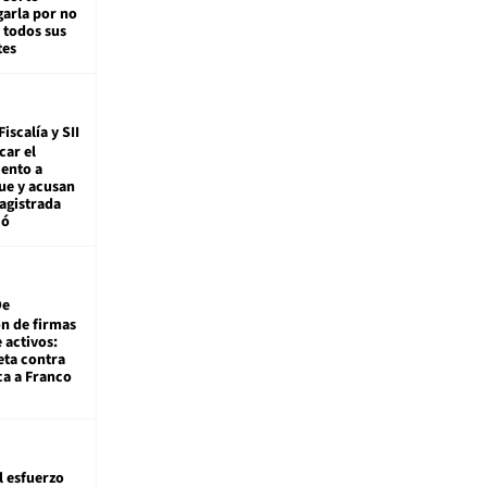
arla por no
 todos sus
tes
Fiscalía y SII
car el
ento a
ue y acusan
agistrada
ió
De
ón de firmas
 activos:
eta contra
ca a Franco
l esfuerzo