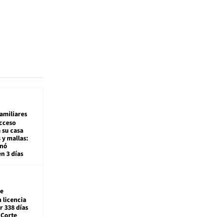
amiliares
cceso
 su casa
 y mallas:
enó
en 3 días
e
 licencia
r 338 días
 Corte