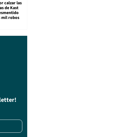
r calzar las
s de Kast
desmentido
8 mil robos
letter!