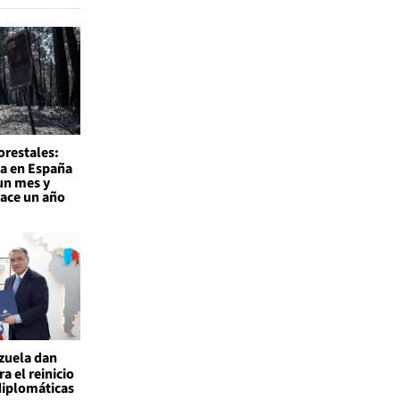
orestales:
a en España
un mes y
hace un año
ezuela dan
a el reinicio
diplomáticas