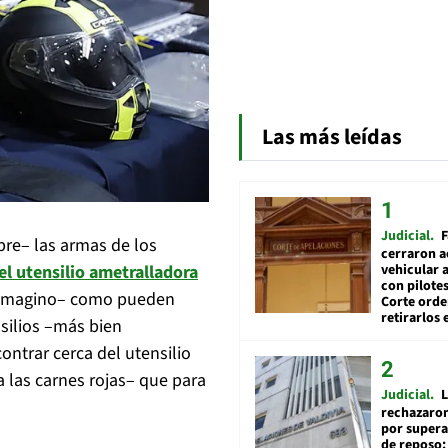
Las más leídas
Judicial
F
bre– las armas de los
cerraron a
el utensilio ametralladora
vehicular a
con pilotes
l –imagino– como pueden
Corte ord
retirarlos 
nsilios –más bien
trar cerca del utensilio
a las carnes rojas– que para
Judicial
L
rechazaron
por supera
de reposo: