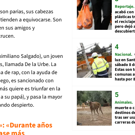
Reportaje
 son parias, sus cabezas
acabó con 
plásticas 
 tienden a equivocarse. Son
el reciclaj
pero dejó a
en sus amigos y
descubiert
crucen.
Nacional
ximiliano Salgado), un joven
luz en San
, llamada De la Urbe. La
sábado 8 d
Estas son t
a de rap, con la ayuda de
comunas a
hasta por 
uego, es sancionado con
ás quiere es triunfar en la
a a su papá), y pasa la mayor
Animales
ndo despierto.
muerte o c
destinos de
tras ser u
carreras d
a»: «Durante años
lase más