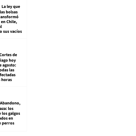
La ley que
las bolsas
transformó
e en Chile,
l
o sus vacíos
Cortes de
tiago hoy
e agosto:
odas las
fectadas
8 horas
Abandono,
aza: los
 los galgos
sados en
e perros