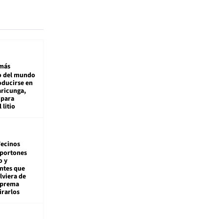
más
 del mundo
oducirse en
aricunga,
 para
 litio
ecinos
 portones
o y
ntes que
viera de
Suprema
irarlos