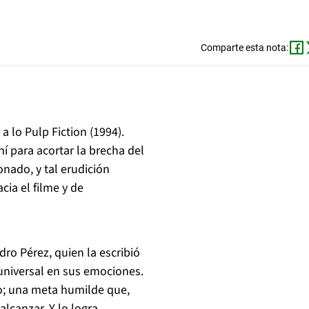
Comparte esta nota:
 a lo
Pulp Fiction
(1994).
í para acortar la brecha del
onado, y tal erudición
ia el filme y de
dro Pérez, quien la escribió
y universal en sus emociones.
io; una meta humilde que,
lcanzar. Y lo logra.