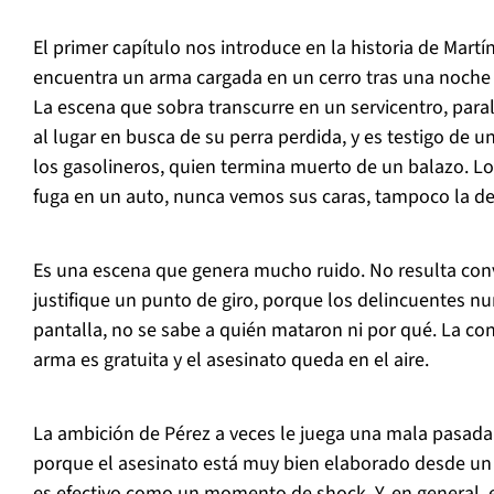
El primer capítulo nos introduce en la historia de Martí
encuentra un arma cargada en un cerro tras una noche 
La escena que sobra transcurre en un servicentro, parale
al lugar en busca de su perra perdida, y es testigo de u
los gasolineros, quien termina muerto de un balazo. L
fuga en un auto, nunca vemos sus caras, tampoco la de
Es una escena que genera mucho ruido. No resulta con
justifique un punto de giro, porque los delincuentes n
pantalla, no se sabe a quién mataron ni por qué. La con
arma es gratuita y el asesinato queda en el aire.
La ambición de Pérez a veces le juega una mala pasada. 
porque el asesinato está muy bien elaborado desde un 
es efectivo como un momento de
shock
. Y, en general