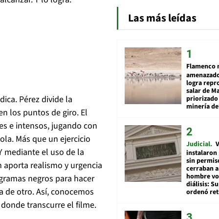
Las más leídas
Flamenco 
amenazado
logra repr
salar de M
dica.
Pérez divide la
priorizado
minería del
n los puntos de giro. El
les e intensos, jugando con
iola. Más que un ejercicio
Judicial
V
 Y mediante el uso de la
instalaron
sin permis
 aporta realismo y urgencia
cerraban a
hombre vol
ogramas negros para hacer
diálisis: 
la de otro. Así, conocemos
ordenó ret
 donde transcurre el filme.