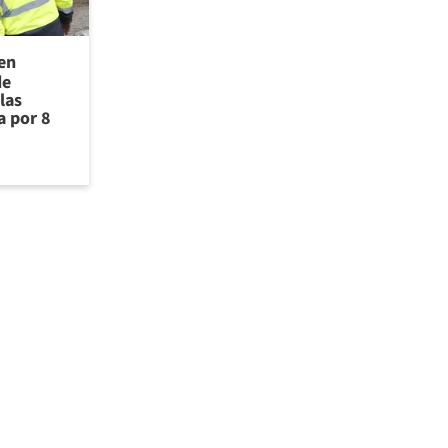
 en
de
las
a por 8