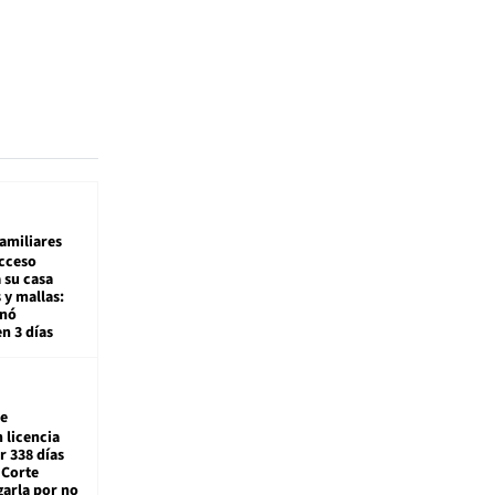
amiliares
cceso
 su casa
 y mallas:
enó
en 3 días
e
 licencia
r 338 días
 Corte
arla por no