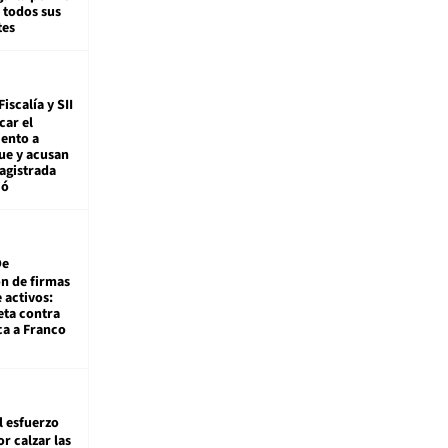
 todos sus
tes
Fiscalía y SII
car el
ento a
ue y acusan
agistrada
ió
De
ón de firmas
 activos:
eta contra
ca a Franco
l esfuerzo
r calzar las