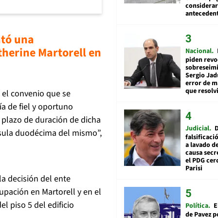
considerar
anteceden
ató una
therine Martorell en
Nacional
piden revo
sobreseimi
Sergio Jad
error de m
que resolv
 el convenio que se
a de fiel y oportuno
plazo de duración de dicha
Judicial
usula duodécima del mismo”,
falsificaci
a lavado de
causa secr
el PDG cer
Parisi
la decisión del ente
pación en Martorell y en el
el piso 5 del edificio
Política
E
de Pavez po