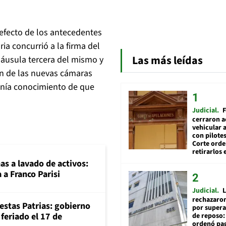
 efecto de los antecedentes
ia concurrió a la firma del
Las más leídas
áusula tercera del mismo y
ión de las nuevas cámaras
tenía conocimiento de que
Judicial
F
cerraron a
vehicular a
con pilotes
Corte ord
retirarlos 
mas a lavado de activos:
 a Franco Parisi
Judicial
L
rechazaron
iestas Patrias: gobierno
por supera
feriado el 17 de
de reposo:
ordenó pag