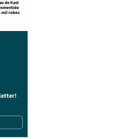
s de Kast
desmentido
8 mil robos
letter!