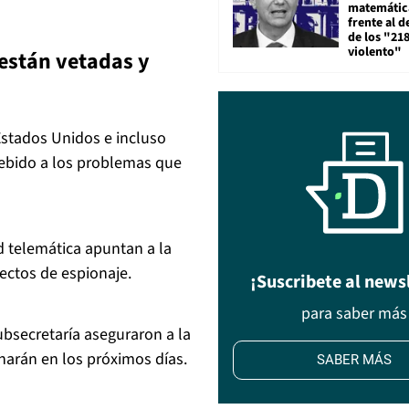
matemática
frente al 
de los "21
violento"
están vetadas y
Estados Unidos e incluso
 debido a los problemas que
 telemática apuntan a la
fectos de espionaje.
¡Suscribete al news
para saber más
bsecretaría aseguraron a la
narán en los próximos días.
SABER MÁS