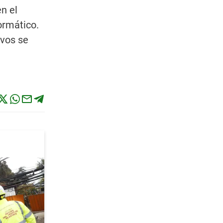
n el
ormático.
ivos se