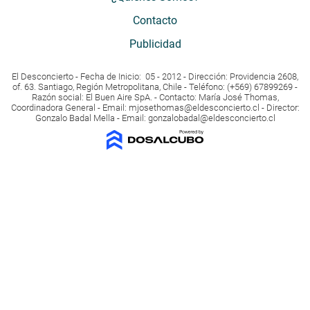
Contacto
Publicidad
El Desconcierto - Fecha de Inicio: 05 - 2012 - Dirección: Providencia 2608,
of. 63. Santiago, Región Metropolitana, Chile - Teléfono: (+569) 67899269 -
Razón social: El Buen Aire SpA. - Contacto: María José Thomas,
Coordinadora General - Email:
mjosethomas@eldesconcierto.cl
- Director:
Gonzalo Badal Mella - Email:
gonzalobadal@eldesconcierto.cl