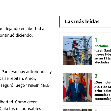
Las más leídas
gue dejando en libertad a
continuó diciendo.
Nacional
luz en San
jueves 6 de
serán 11 l
afectadas
. Para eso hay autoridades y
os se repitan. Amor,
¿Qué inclu
 aseguró luego
"Pitbull" Medel.
ACOT de Ka
principale
anunciado
economía 
libertad. Cómo creer
Ojalá los responsables