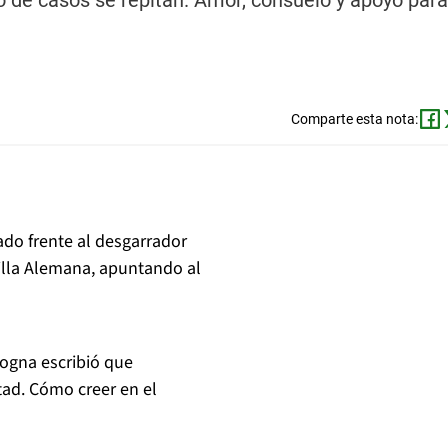
ipo de casos se repitan. Amor, consuelo y apoyo para
Comparte esta nota:
ado frente al desgarrador
illa Alemana, apuntando al
logna escribió que
tad. Cómo creer en el