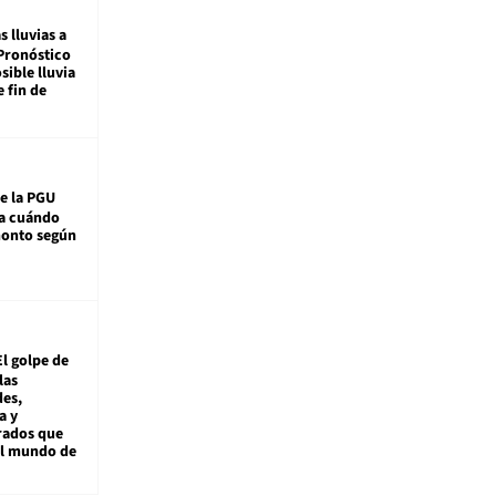
s lluvias a
Pronóstico
sible lluvia
e fin de
e la PGU
sa cuándo
monto según
El golpe de
las
es,
a y
rados que
al mundo de