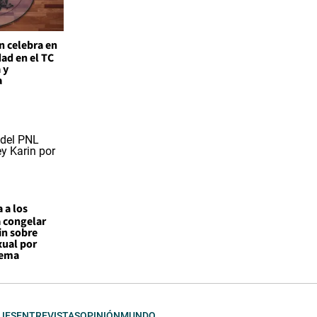
n celebra en
ad en el TC
 y
a
 a los
a congelar
in sobre
xual por
tema
JES
ENTREVISTAS
OPINIÓN
MUNDO