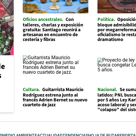
Oficios ancestrales
Con
Política
Oposició
talleres, charlas y exposición
bloque admisibilid
gratuita: Santiago reunirá a
por megarreforma
artesanas en encuentro de
oficialismo le rest
cestería y fibras
dramatismo
de
s
Cultura
Guitarrista Mauricio
Nacional
Se suma
Rodríguez estrena junto al
latidos: PNL busc
francés Adrien Bernet su nuevo
por 5 años Ley Kar
cuarteto de jazz
acoso laboral y se
"colapso" del sis
S
MEDIO AMBIENTE
ACTUALIDAD
TENDENCIAS
HOJA DE RUTA
REPORTA