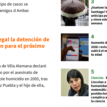
tipo de casos se
¿Vuelven la
 amigos d Ambar.
Santiago? 
anticipa po
y nieve est
semana
egal la detención de
Aumento d
n para el próximo
2026: revi
subirá el 
tu edad
a de Villa Alemana declaró
o por el asesinato de
Ciencias
le homicidio en 2005, tras
Lincolao a 
Puebla y el hijo de ella,
humanidad
matemátic
postdocto
complica 
la ciencia