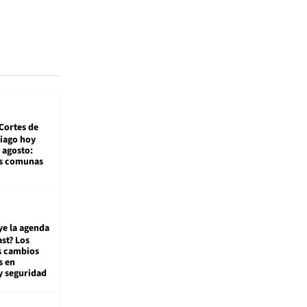
Cortes de
tiago hoy
 agosto:
as comunas
ye la agenda
st? Los
s cambios
s en
y seguridad