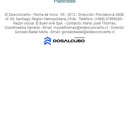
Publicidad
El Desconcierto - Fecha de Inicio: 05 - 2012 - Dirección: Providencia 2608,
of. 63. Santiago, Región Metropolitana, Chile - Teléfono: (+569) 67899269 -
Razón social: El Buen Aire SpA. - Contacto: María José Thomas,
Coordinadora General - Email:
mjosethomas@eldesconcierto.cl
- Director:
Gonzalo Badal Mella - Email:
gonzalobadal@eldesconcierto.cl